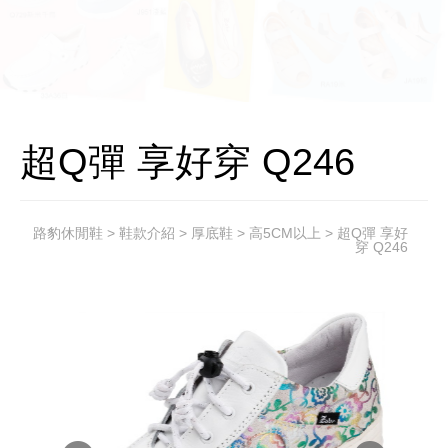
超Q彈 享好穿 Q246
路豹休閒鞋
>
鞋款介紹
>
厚底鞋
>
高5CM以上
> 超Q彈 享好
穿 Q246