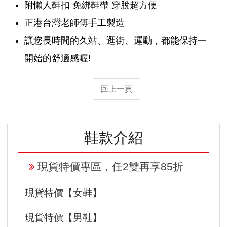
附懶人鞋扣 免綁鞋帶 穿脫超方便
正港台灣老師傅手工製造
讓您長時間的久站、逛街、運動，都能保持一
開始的舒適感喔!
回上一頁
鞋款介紹
現貨特價專區，任2雙再享85折
現貨特價【女鞋】
現貨特價【男鞋】