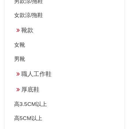
男款涼/拖鞋
女款涼/拖鞋
靴款
女靴
男靴
職人工作鞋
厚底鞋
高3.5CM以上
高5CM以上