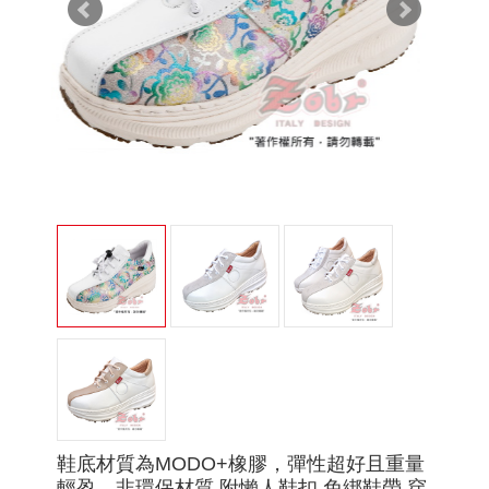
鞋底材質為MODO+橡膠，彈性超好且重量
輕盈，非環保材質 附懶人鞋扣 免綁鞋帶 穿