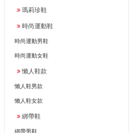
瑪莉珍鞋
時尚運動鞋
時尚運動男鞋
時尚運動女鞋
懶人鞋款
懶人鞋男款
懶人鞋女款
綁帶鞋
綁帶男鞋