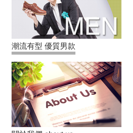
潮流有型 優質男款