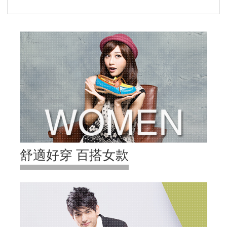
舒適好穿 百搭女款