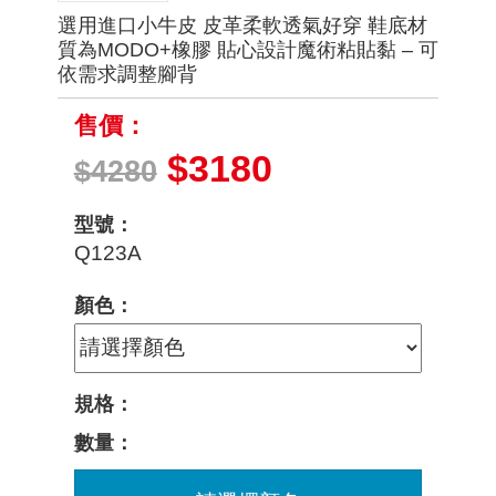
選用進口小牛皮 皮革柔軟透氣好穿 鞋底材
質為MODO+橡膠 貼心設計魔術粘貼黏 – 可
依需求調整腳背
售價：
$3180
$4280
型號：
Q123A
顏色：
規格：
數量：