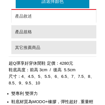
請選擇顏色
產品敘述
產品規格
其它推薦商品
超Q彈享好穿休閒鞋 定價：4280元
鞋底高度：前高 3cm / 後高 5.5cm
尺寸：4、4.5、5、5.5、6、6.5、7、7.5、8、
8.5、9、9.5、10
雙專利 雙彈力
鞋底材質為MODO+橡膠，彈性超好
重量輕
，