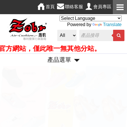
首頁
聯絡客服
會員專區
Powered by
Translate
方網站，僅此唯一無其他分站。
產品選單
P
N
r
e
e
x
v
t
i
o
u
s