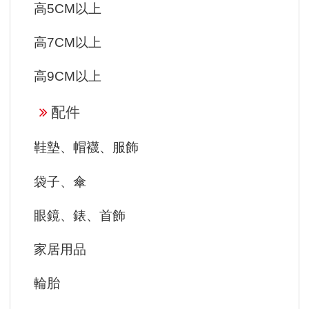
高5CM以上
高7CM以上
高9CM以上
配件
鞋墊、帽襪、服飾
袋子、傘
眼鏡、錶、首飾
家居用品
輪胎