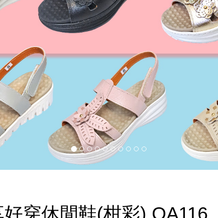
好穿休閒鞋(柑彩) QA116