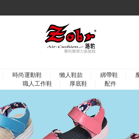
時尚運動鞋
懶人鞋款
綁帶鞋
職人工作鞋
厚底鞋
配件