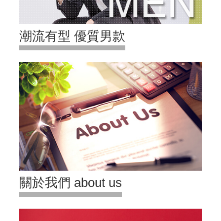
潮流有型 優質男款
關於我們 about us