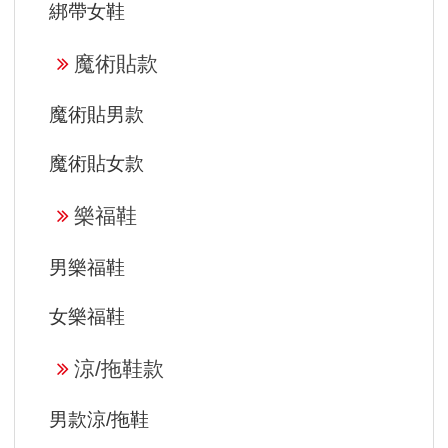
綁帶女鞋
魔術貼款
魔術貼男款
魔術貼女款
樂福鞋
男樂福鞋
女樂福鞋
涼/拖鞋款
男款涼/拖鞋