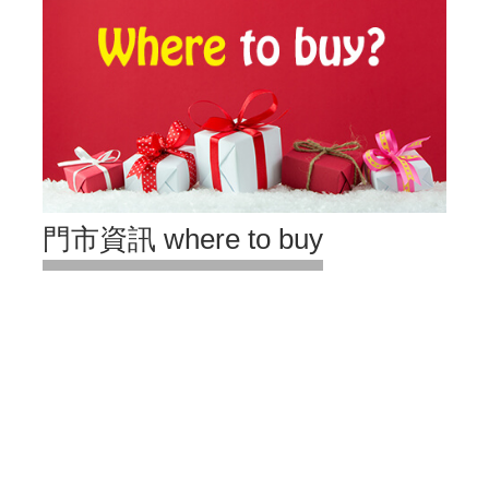
門市資訊 where to buy