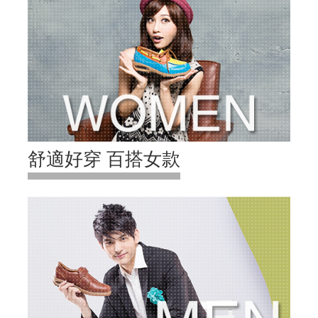
舒適好穿 百搭女款