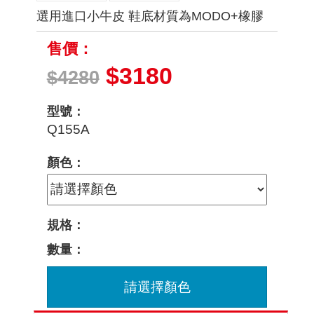
選用進口小牛皮 鞋底材質為MODO+橡膠
售價：
$3180
$4280
型號：
Q155A
顏色：
規格：
數量：
請選擇顏色