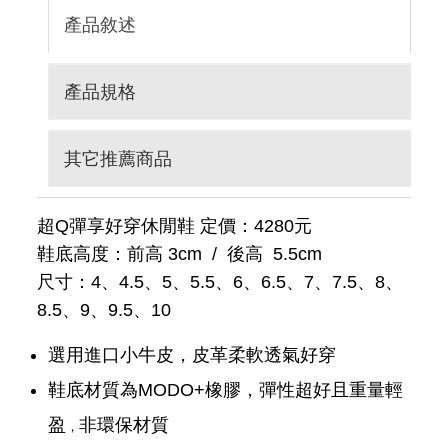
產品敘述
產品規格
其它推薦商品
超Q彈享好穿休閒鞋 定價：4280元
鞋底高度：前高 3cm / 後高 5.5cm
尺寸：4、4.5、5、5.5、6、6.5、7、7.5、8、
8.5、9、9.5、10
選用進口小牛皮，皮革柔軟透氣好穿
鞋底材質為MODO+橡膠，彈性超好且重量輕
盈
非環保材質
，