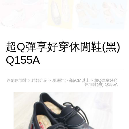
超Q彈享好穿休閒鞋(黑)
Q155A
路豹休閒鞋
>
鞋款介紹
>
厚底鞋
>
高5CM以上
> 超Q彈享好穿
休閒鞋(黑) Q155A