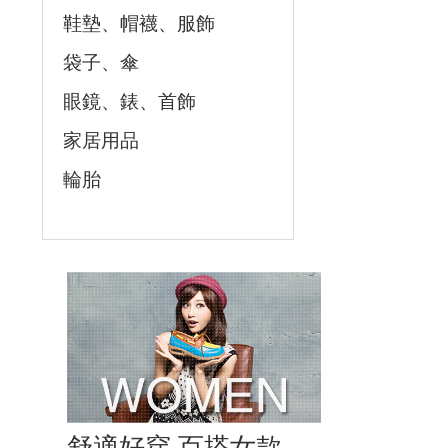
鞋墊、帽襪、服飾
袋子、傘
眼鏡、錶、首飾
家居用品
輪胎
舒適好穿 百搭女款