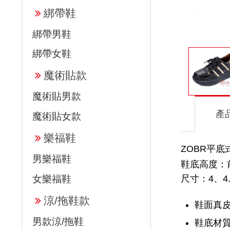
綁帶鞋
綁帶男鞋
綁帶女鞋
魔術貼款
魔術貼男款
產
魔術貼女款
樂福鞋
ZOBR平底式
男樂福鞋
鞋底高度：前高
尺寸：4、4.
女樂福鞋
涼/拖鞋款
鞋面真
男款涼/拖鞋
鞋底材質