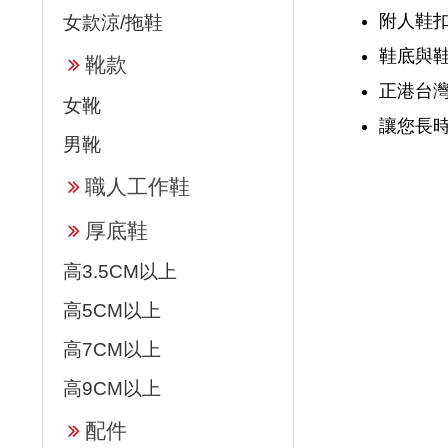
附人鞋扣
女款涼/拖鞋
鞋底與
靴款
正港台
女靴
讓您長
男靴
職人工作鞋
厚底鞋
高3.5CM以上
高5CM以上
高7CM以上
高9CM以上
配件