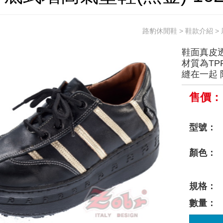
路豹休閒鞋
>
鞋款介紹
>
鞋面真皮
材質為TP
縫在一起 
售價：
型號：
顏色：
規格：
數量：