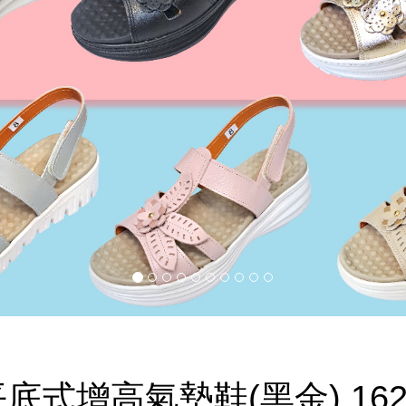
平底式增高氣墊鞋(黑金) 162