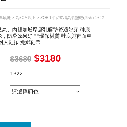
厚底鞋
>
高5CM以上
> ZOBR平底式增高氣墊鞋(黑金) 1622
透氣、內裡加增厚層乳膠墊舒適好穿 鞋底
R，防滑效果好 非環保材質 鞋底與鞋面車
附人鞋扣 免綁鞋帶
$3180
$3680
1622