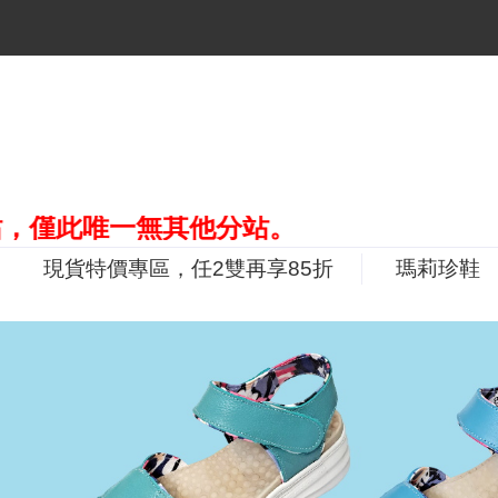
唯一無其他分站。
現貨特價專區，任2雙再享85折
瑪莉珍鞋
P
r
e
v
i
o
u