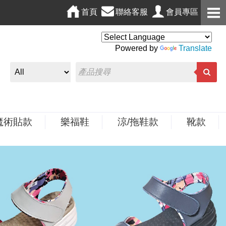
首頁
聯絡客服
會員專區
Powered by
Translate
魔術貼款
樂福鞋
涼/拖鞋款
靴款
N
e
x
t