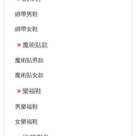
綁帶男鞋
綁帶女鞋
魔術貼款
魔術貼男款
魔術貼女款
樂福鞋
男樂福鞋
女樂福鞋