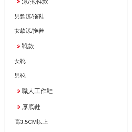
涼/拖鞋款
男款涼/拖鞋
女款涼/拖鞋
靴款
女靴
男靴
職人工作鞋
厚底鞋
高3.5CM以上