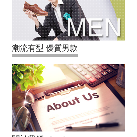
潮流有型 優質男款