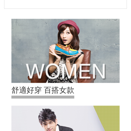
舒適好穿 百搭女款