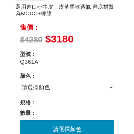
選用進口小牛皮，皮革柔軟透氣 鞋底材質
為MODO+橡膠
售價：
$3180
$4280
型號：
Q361A
顏色：
規格：
數量：
請選擇顏色