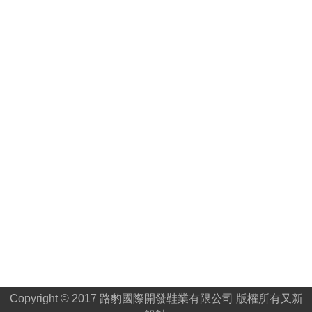
Copyright © 2017 路豹國際開發鞋業有限公司 版權所有
又新