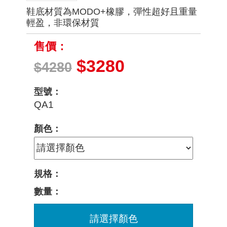
鞋底材質為MODO+橡膠，彈性超好且重量
輕盈，非環保材質
售價：
$3280
$4280
型號：
QA1
顏色：
規格：
數量：
請選擇顏色