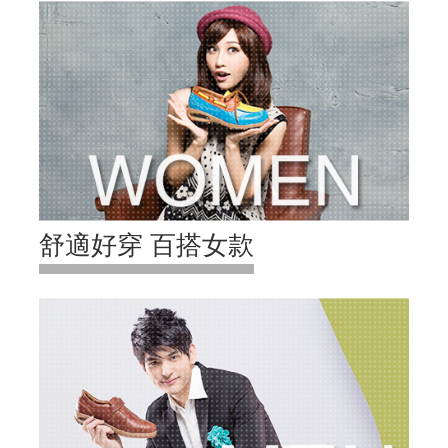
舒適好穿 百搭女款