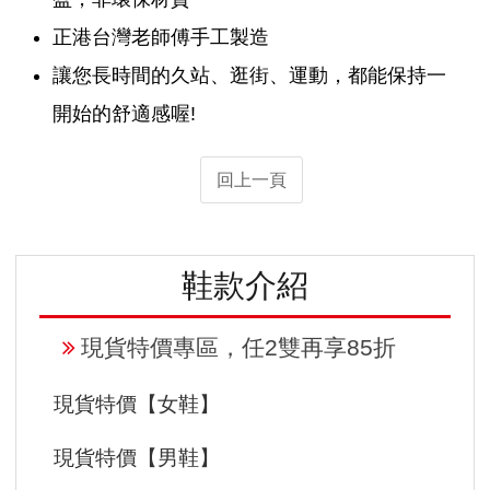
正港台灣老師傅手工製造
讓您長時間的久站、逛街、運動，都能保持一
開始的舒適感喔!
回上一頁
鞋款介紹
現貨特價專區，任2雙再享85折
現貨特價【女鞋】
現貨特價【男鞋】