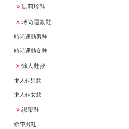
瑪莉珍鞋
時尚運動鞋
時尚運動男鞋
時尚運動女鞋
懶人鞋款
懶人鞋男款
懶人鞋女款
綁帶鞋
綁帶男鞋