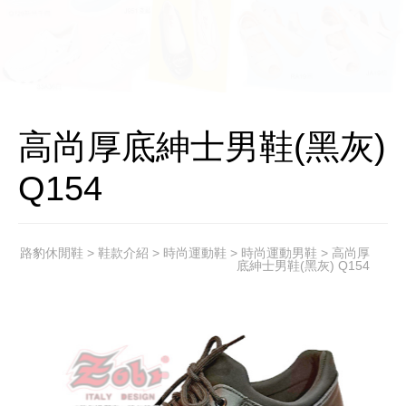
高尚厚底紳士男鞋(黑灰)
Q154
路豹休閒鞋
>
鞋款介紹
>
時尚運動鞋
>
時尚運動男鞋
> 高尚厚
底紳士男鞋(黑灰) Q154