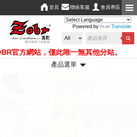
首頁
聯絡客服
會員專區
Powered by
Translate
R官方網站，僅此唯一無其他分站。
產品選單
P
N
r
e
e
x
v
t
i
o
u
s