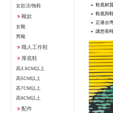
鞋底材質
女款涼/拖鞋
鞋底與
靴款
正港台
女靴
讓您長
男靴
職人工作鞋
厚底鞋
高3.5CM以上
高5CM以上
高7CM以上
高9CM以上
配件