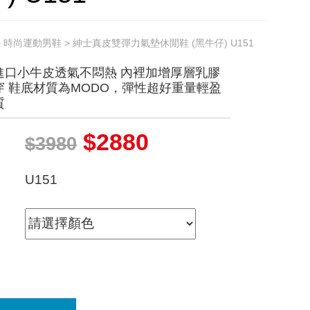
>
時尚運動男鞋
> 紳士真皮雙彈力氣墊休閒鞋 (黑牛仔) U151
進口小牛皮透氣不悶熱 內裡加增厚層乳膠
穿 鞋底材質為MODO，彈性超好重量輕盈
質
$2880
$3980
U151