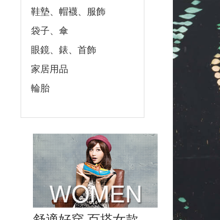
鞋墊、帽襪、服飾
袋子、傘
眼鏡、錶、首飾
家居用品
輪胎
舒適好穿 百搭女款