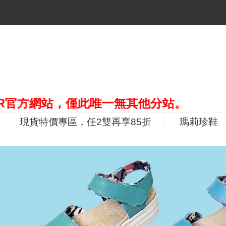
，僅此唯一無其他分站。
現貨特價專區，任2雙再享85折
瑪莉珍鞋
P
r
e
v
i
o
u