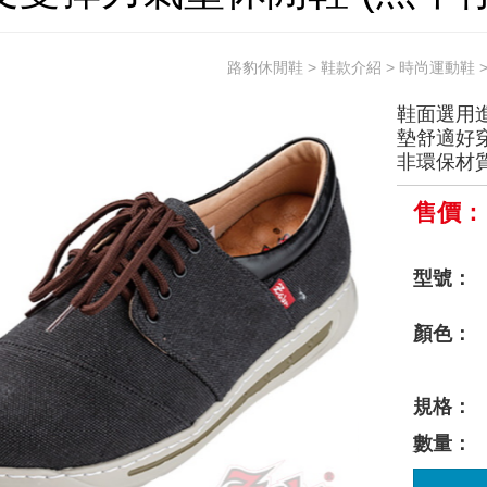
路豹休閒鞋
>
鞋款介紹
>
時尚運動鞋
鞋面選用
墊舒適好
非環保材
售價：
型號：
顏色：
規格：
數量：