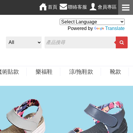
首頁
聯絡客服
會員專區
Powered by
Translate
魔術貼款
樂福鞋
涼/拖鞋款
靴款
N
e
x
t