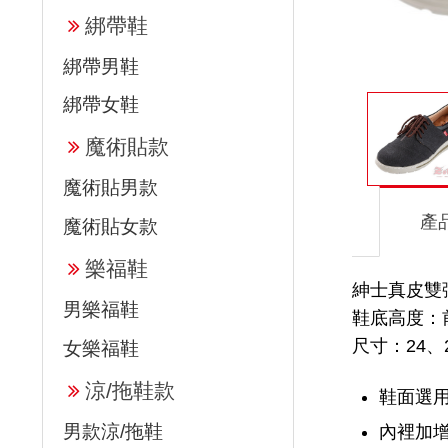
綁帶鞋
綁帶男鞋
綁帶女鞋
魔術貼款
魔術貼男款
產
魔術貼女款
樂福鞋
紳士真皮雙彈
男樂福鞋
鞋底高度：前高
尺寸：24、24
女樂福鞋
涼/拖鞋款
鞋面選
男款涼/拖鞋
內裡加