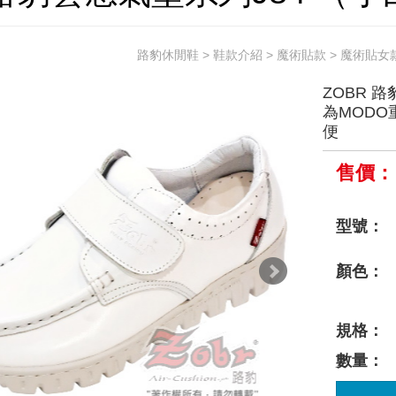
路豹休閒鞋
>
鞋款介紹
>
魔術貼款
>
魔術貼女
ZOBR 
為MOD
便
售價：
型號：
顏色：
規格：
數量：