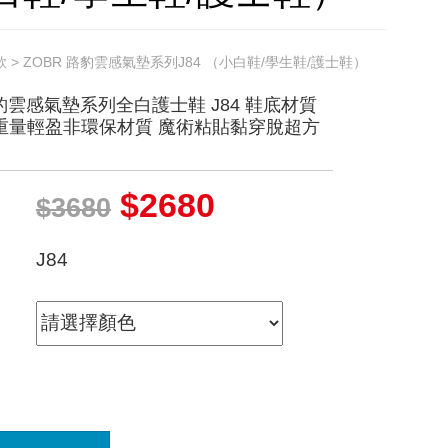
款
> ZOBR 路豹雲感氣墊系列J84 （小白鞋/學生鞋/護士鞋）
路豹雲感氣墊系列全白護士鞋 J84 鞋底材質
O重量輕盈非環保材質 魔術粘貼黏穿脫超方
$2680
$3680
J84