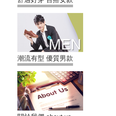
潮流有型 優質男款