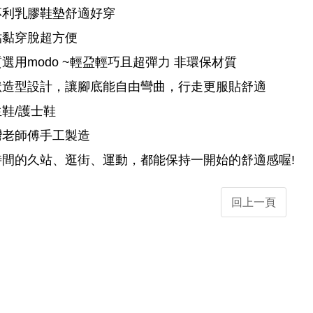
專利乳膠鞋墊舒適好穿
貼黏穿脫超方便
選用modo ~輕盁輕巧且超彈力 非環保材質
狀造型設計，讓腳底能自由彎曲，行走更服貼舒適
鞋/護士鞋
灣老師傅手工製造
時間的久站、逛街、運動，都能保持一開始的舒適感喔!
回上一頁