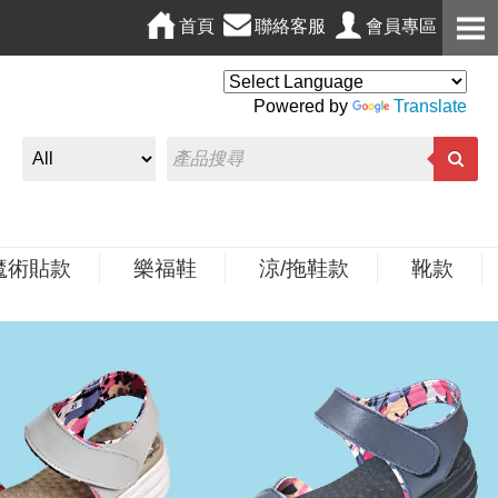
首頁
聯絡客服
會員專區
Powered by
Translate
魔術貼款
樂福鞋
涼/拖鞋款
靴款
N
e
x
t