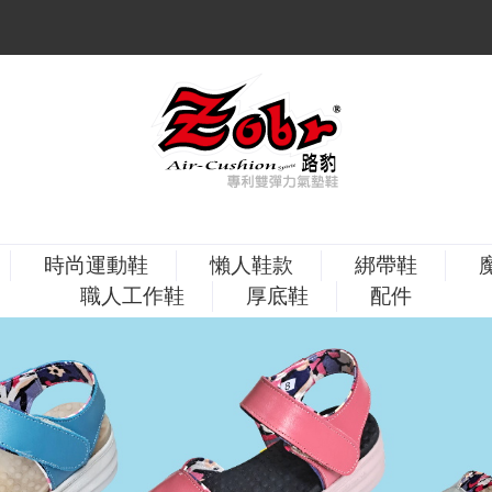
時尚運動鞋
懶人鞋款
綁帶鞋
職人工作鞋
厚底鞋
配件