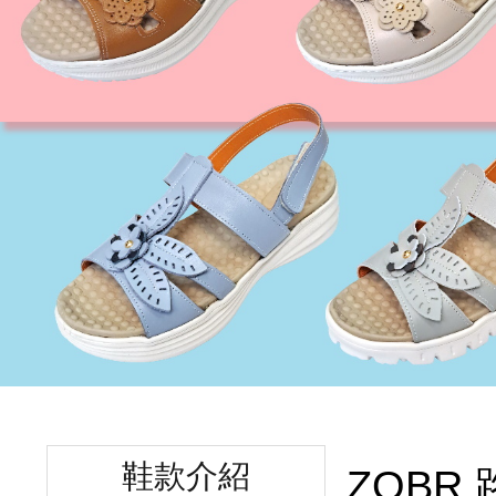
鞋款介紹
ZOBR