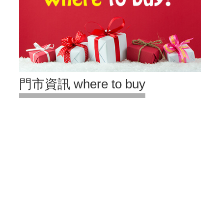
門市資訊 where to buy