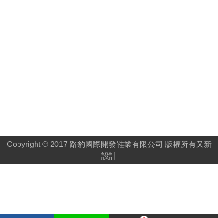
Copyright © 2017 路豹國際開發鞋業有限公司 版權所有
又新
設計