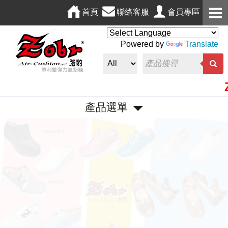
首頁
聯絡客服
會員專區
Powered by
Translate
ZO
產品選單
P
N
r
e
e
x
v
t
i
o
u
s