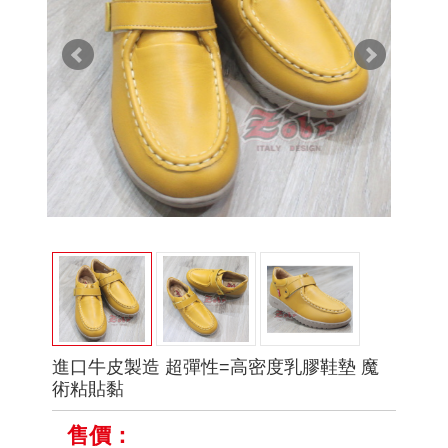
進口牛皮製造 超彈性=高密度乳膠鞋墊 魔
術粘貼黏
售價：