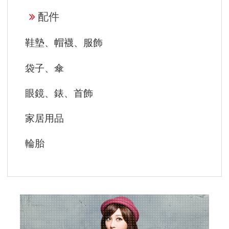
配件
鞋墊、帽襪、服飾
袋子、傘
眼鏡、錶、首飾
家居用品
輪胎