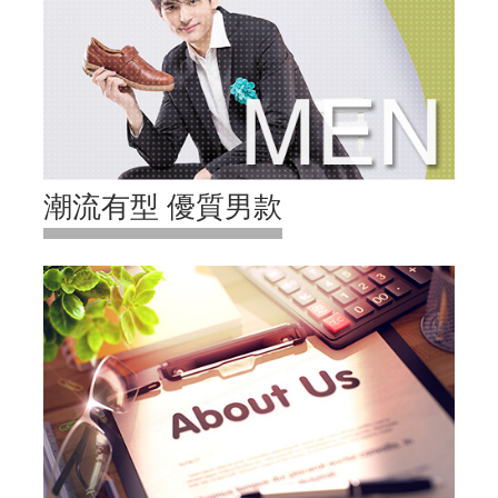
潮流有型 優質男款