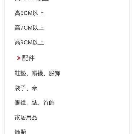
高5CM以上
高7CM以上
高9CM以上
配件
鞋墊、帽襪、服飾
袋子、傘
眼鏡、錶、首飾
家居用品
輪胎