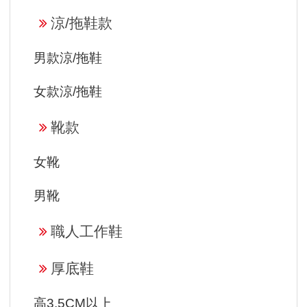
涼/拖鞋款
男款涼/拖鞋
女款涼/拖鞋
靴款
女靴
男靴
職人工作鞋
厚底鞋
高3.5CM以上