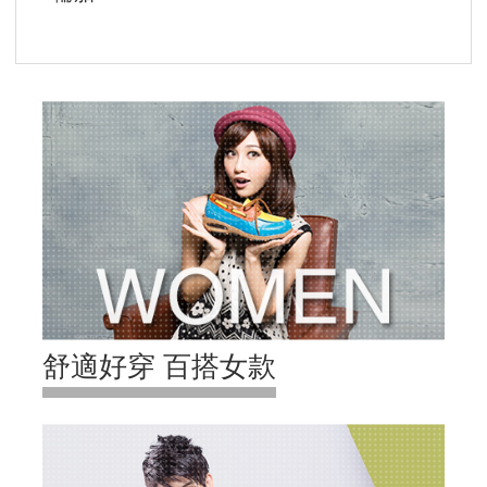
舒適好穿 百搭女款