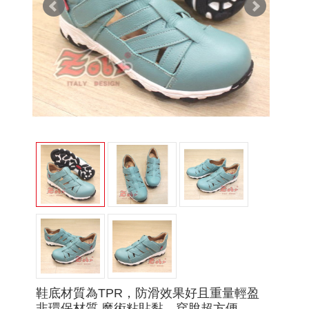
鞋底材質為TPR，防滑效果好且重量輕盈
非環保材質 魔術粘貼黏，穿脫超方便