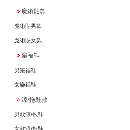
魔術貼款
魔術貼男款
魔術貼女款
樂福鞋
男樂福鞋
女樂福鞋
涼/拖鞋款
男款涼/拖鞋
女款涼/拖鞋