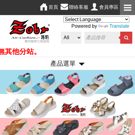
首頁
聯絡客服
會員專區
Powered by
Translate
他分站。
產品選單
P
N
r
e
e
x
v
t
i
o
u
s