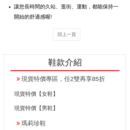
讓您長時間的久站、逛街、運動，都能保持一
開始的舒適感喔!
回上一頁
鞋款介紹
現貨特價專區，任2雙再享85折
現貨特價【女鞋】
現貨特價【男鞋】
瑪莉珍鞋