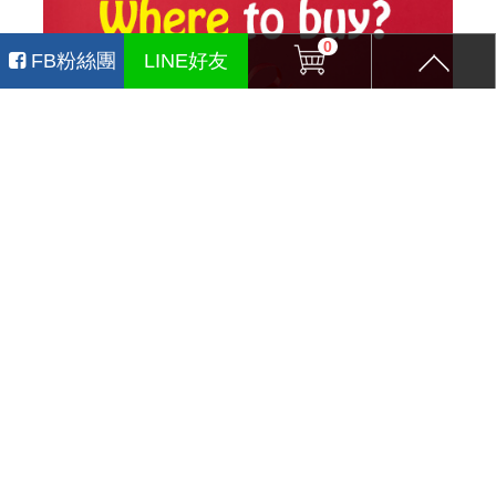
0
FB粉絲團
LINE好友
門市資訊 where to buy