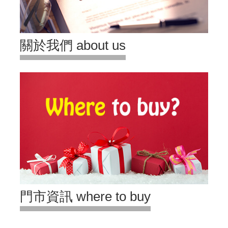
關於我們 about us
門市資訊 where to buy