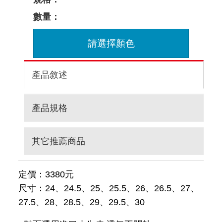
數量：
請選擇顏色
產品敘述
產品規格
其它推薦商品
定價：3380元
尺寸：24、24.5、25、25.5、26、26.5、27、
27.5、28、28.5、29、29.5、30