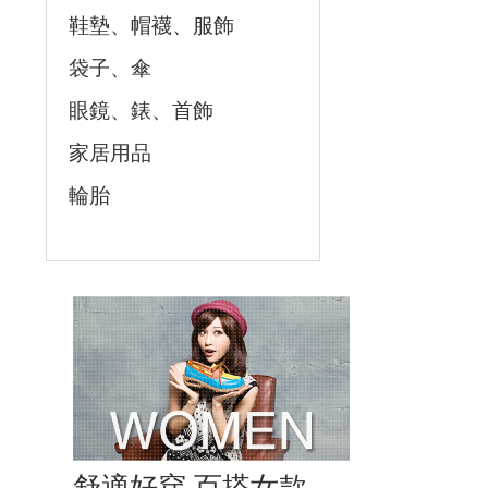
鞋墊、帽襪、服飾
袋子、傘
眼鏡、錶、首飾
家居用品
輪胎
舒適好穿 百搭女款