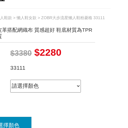
人鞋款
>
懶人鞋女款
> ZOBR大步流星懶人鞋粉菱格 33111
革搭配網織布 質感超好 鞋底材質為TPR
質
$2280
$3380
33111
選擇顏色