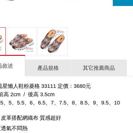
品敘述
產品規格
其它推薦商品
流星懶人鞋粉菱格 33111 定價：3680元
 2cm / 後高 3.5cm
5、5、5.5、6、6.5、7、7.5、8、8.5、9、9.5、10
皮革搭配網織布 質感超好
皮透氣不悶熱