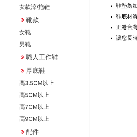
鞋墊為
女款涼/拖鞋
鞋底材
靴款
正港台
女靴
讓您長
男靴
職人工作鞋
厚底鞋
高3.5CM以上
高5CM以上
高7CM以上
高9CM以上
配件