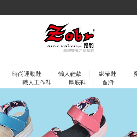
時尚運動鞋
懶人鞋款
綁帶鞋
職人工作鞋
厚底鞋
配件