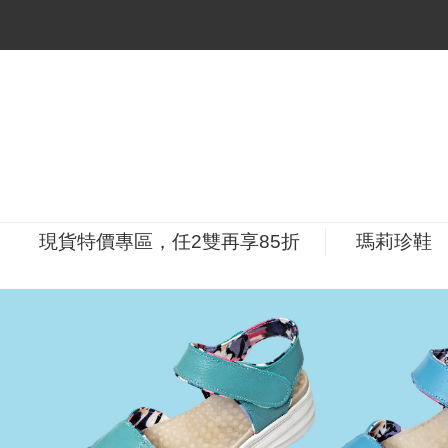
現貨特價專區，任2雙再享85折
瑪莉珍鞋
P
r
e
v
i
o
u