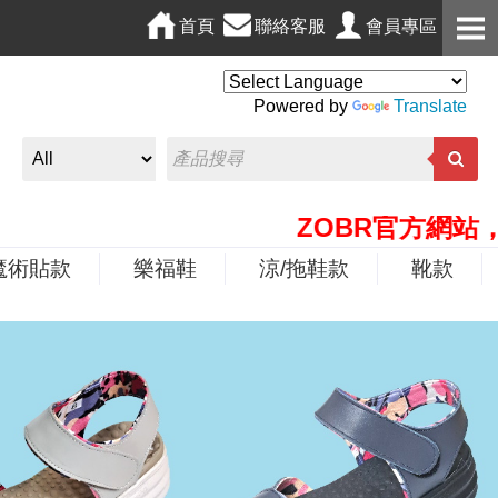
首頁
聯絡客服
會員專區
Powered by
Translate
ZOBR官方網站，僅此唯
魔術貼款
樂福鞋
涼/拖鞋款
靴款
N
e
x
t