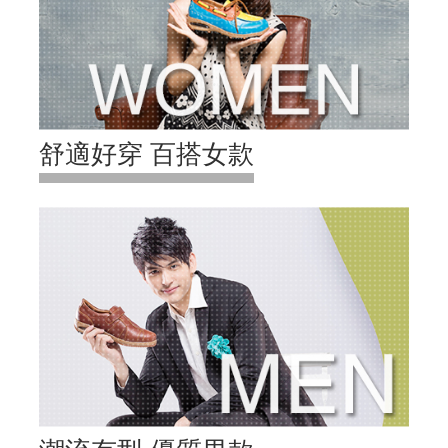
舒適好穿 百搭女款