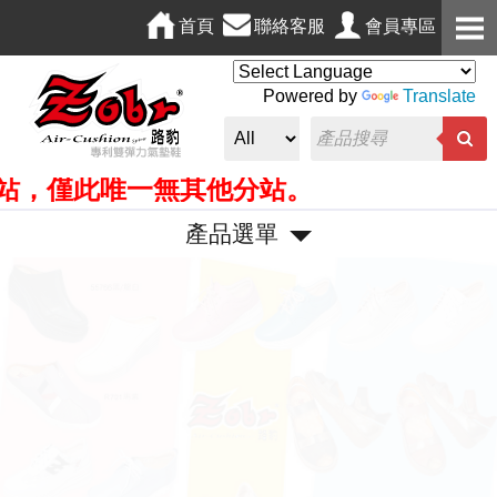
首頁
聯絡客服
會員專區
Powered by
Translate
，僅此唯一無其他分站。
產品選單
P
N
r
e
e
x
v
t
i
o
u
s