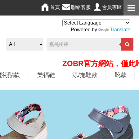
首頁
聯絡客服
會員專區
Powered by
Translate
ZOBR官方網站，僅此唯一無其他
魔術貼款
樂福鞋
涼/拖鞋款
靴款
N
e
x
t