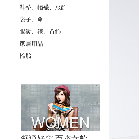
鞋墊、帽襪、服飾
袋子、傘
眼鏡、錶、首飾
家居用品
輪胎
舒適好穿 百搭女款