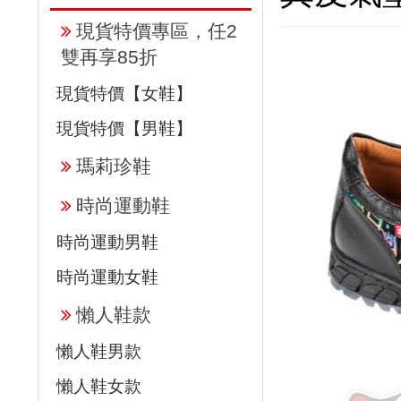
現貨特價專區，任2
雙再享85折
現貨特價【女鞋】
現貨特價【男鞋】
瑪莉珍鞋
時尚運動鞋
時尚運動男鞋
時尚運動女鞋
懶人鞋款
懶人鞋男款
懶人鞋女款