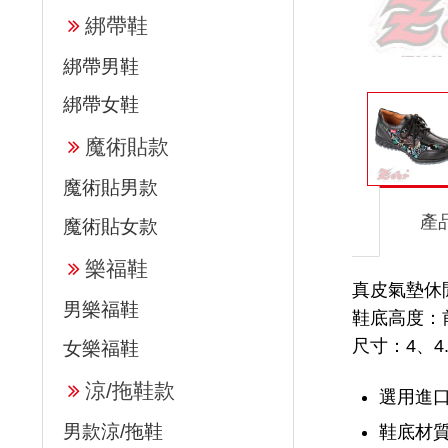
綁帶鞋
綁帶男鞋
綁帶女鞋
魔術貼款
魔術貼男款
產
魔術貼女款
樂福鞋
真皮氣墊休閒
男樂福鞋
鞋底高度：前高
尺寸：4、4.
女樂福鞋
涼/拖鞋款
選用進
男款涼/拖鞋
鞋底材質