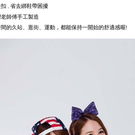
鞋扣
省去綁鞋帶困擾
，
灣老師傅手工製造
時間的久站、逛街、運動，都能保持一開始的舒適感喔!