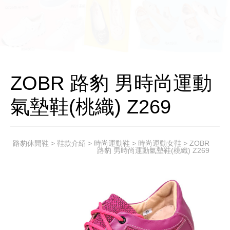
ZOBR 路豹 男時尚運動
氣墊鞋(桃織) Z269
路豹休閒鞋
>
鞋款介紹
>
時尚運動鞋
>
時尚運動女鞋
> ZOBR
路豹 男時尚運動氣墊鞋(桃織) Z269