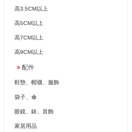
高3.5CM以上
高5CM以上
高7CM以上
高9CM以上
配件
鞋墊、帽襪、服飾
袋子、傘
眼鏡、錶、首飾
家居用品