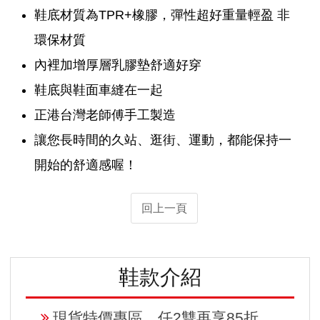
鞋底材質為TPR+橡膠，彈性超好重量輕盈 非
環保材質
內裡加增厚層乳膠墊舒適好穿
鞋底與鞋面車縫在一起
正港台灣老師傅手工製造
讓您長時間的久站、逛街、運動，都能保持一
開始的舒適感喔！
回上一頁
鞋款介紹
現貨特價專區，任2雙再享85折