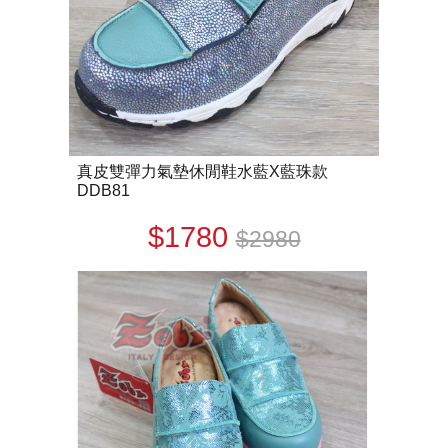
真皮雙彈力氣墊休閒鞋水藍X藍珠款
DDB81
$1780
$2980