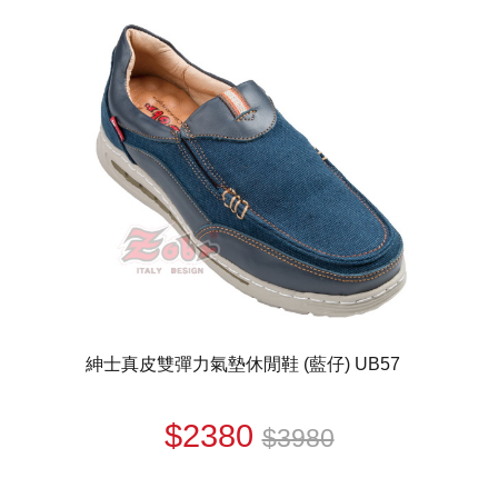
紳士真皮雙彈力氣墊休閒鞋 (藍仔) UB57
$2380
$3980