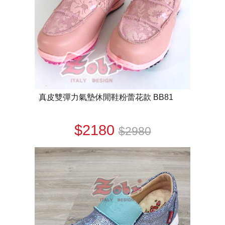
真皮雙彈力氣墊休閒鞋粉蕾花款 BB81
$2180
$2980