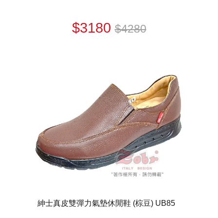
$3180
$4280
紳士真皮雙彈力氣墊休閒鞋 (棕豆) UB85