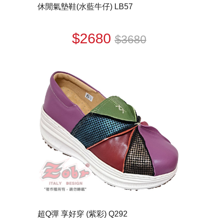
休閒氣墊鞋(水藍牛仔) LB57
$2680
$3680
超Q彈 享好穿 (紫彩) Q292