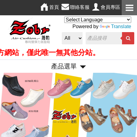
首頁
聯絡客服
會員專區
Powered by
Translate
僅此唯一無其他分站。
產品選單
P
N
r
e
e
x
v
t
i
o
u
s