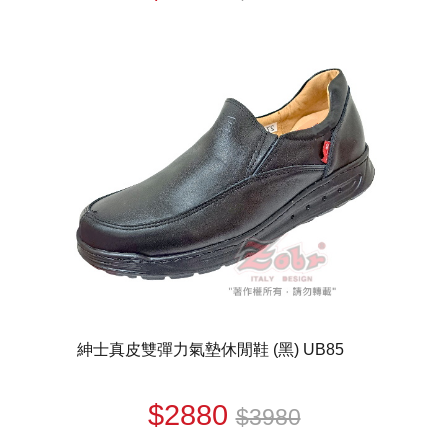
紳士真皮雙彈力氣墊休閒鞋 (黑) UB85
$2880
$3980