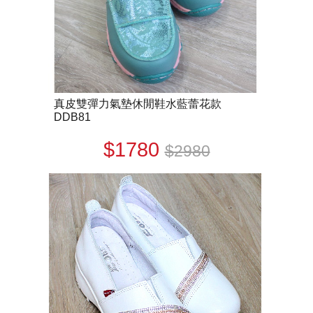
真皮雙彈力氣墊休閒鞋水藍蕾花款
DDB81
$1780
$2980