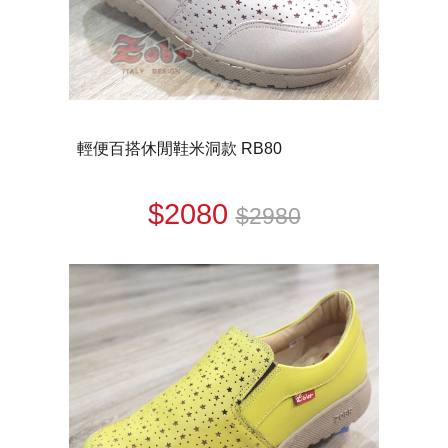
輕便百搭休閒鞋米洞款 RB80
$2080
$2980