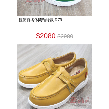
輕便百搭休閒鞋綠款 R79
$2080
$2980