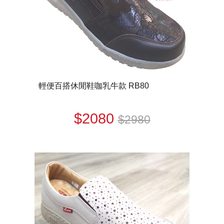
輕便百搭休閒鞋咖乳牛款 RB80
$2080
$2980