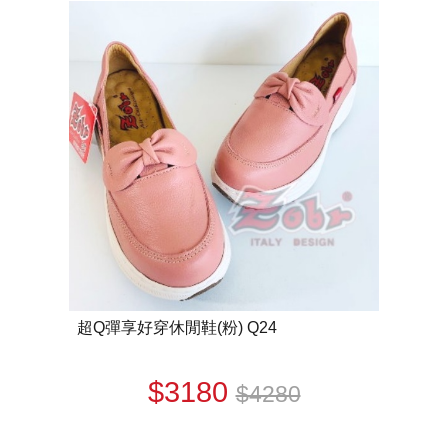
超Q彈享好穿休閒鞋(粉) Q24
$3180
$4280