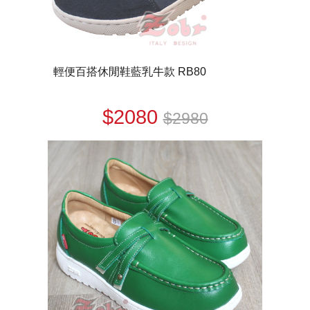
輕便百搭休閒鞋藍乳牛款 RB80
$2080
$2980