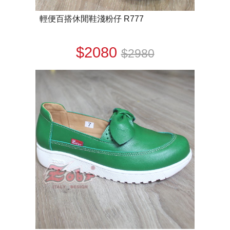
輕便百搭休閒鞋淺粉仔 R777
$2080
$2980