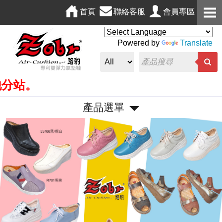
首頁
聯絡客服
會員專區
Powered by
Translate
產品選單
P
N
r
e
e
x
v
t
i
o
u
s