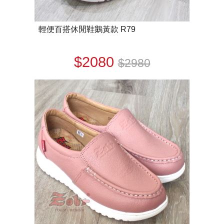
輕便百搭休閒鞋鵝黃款 R79
$2080
$2980