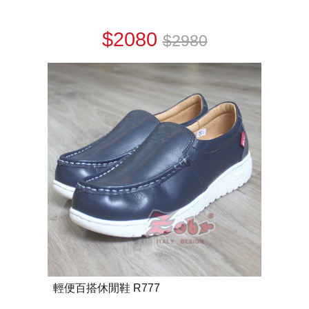
$2080
$2980
輕便百搭休閒鞋 R777