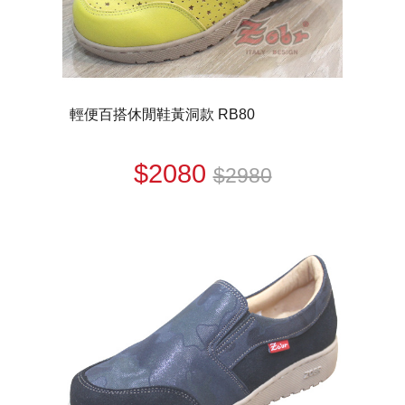
輕便百搭休閒鞋黃洞款 RB80
$2080
$2980