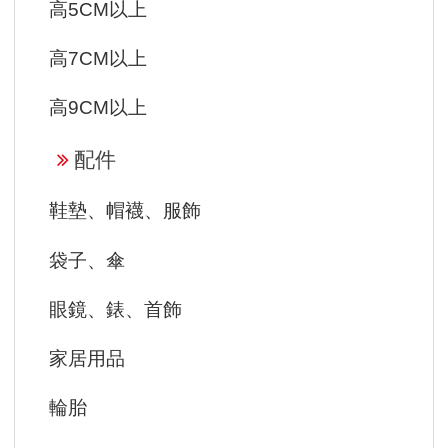
高5CM以上
高7CM以上
高9CM以上
配件
鞋墊、帽襪、服飾
袋子、傘
眼鏡、錶、首飾
家居用品
輪胎