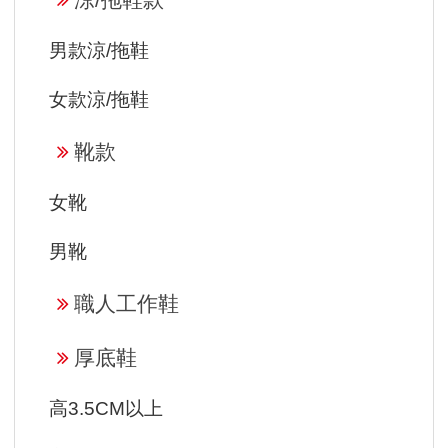
男款涼/拖鞋
女款涼/拖鞋
靴款
女靴
男靴
職人工作鞋
厚底鞋
高3.5CM以上