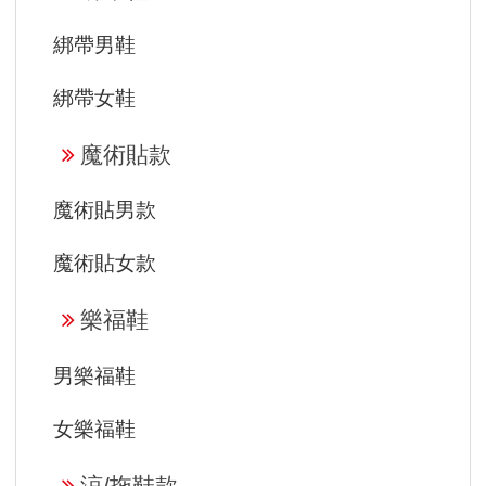
綁帶男鞋
綁帶女鞋
魔術貼款
魔術貼男款
魔術貼女款
樂福鞋
男樂福鞋
女樂福鞋
涼/拖鞋款