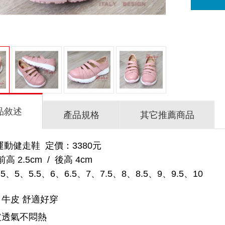
品敘述
產品規格
其它推薦商品
運動健走鞋 定價：3380元
 2.5cm / 後高 4cm
5、5、5.5、6、6.5、7、7.5、8、8.5、9、9.5、10
牛皮 舒適好穿
皮透氣不悶熱