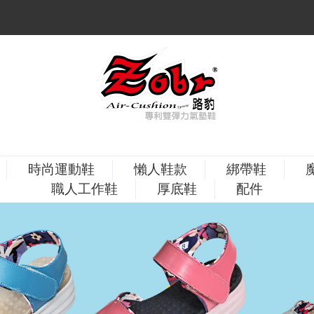
時尚運動鞋
懶人鞋款
綁帶鞋
職人工作鞋
厚底鞋
配件