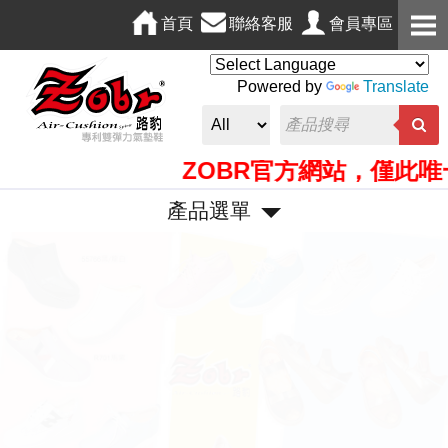
首頁
聯絡客服
會員專區
Powered by
Translate
ZOBR官方網站，僅此唯一
產品選單
P
N
r
e
e
x
v
t
i
o
u
s