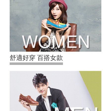
舒適好穿 百搭女款