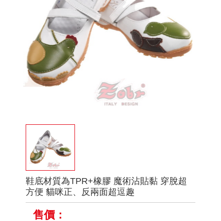
鞋底材質為TPR+橡膠 魔術沾貼黏 穿脫超
方便 貓咪正、反兩面超逗趣
售價：