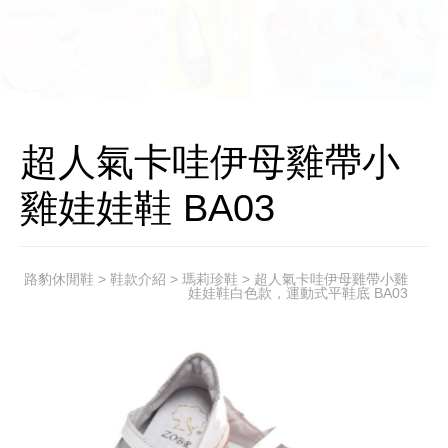
超人氣卡哇伊母雞帶小
雞娃娃鞋 BA03
路豹休閒鞋
>
鞋款介紹
>
瑪莉珍鞋
> 超人氣卡哇伊母雞帶小雞
娃娃鞋白色款，運動式平鞋底 BA03