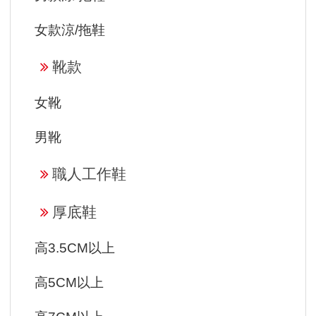
女款涼/拖鞋
靴款
女靴
男靴
職人工作鞋
厚底鞋
高3.5CM以上
高5CM以上