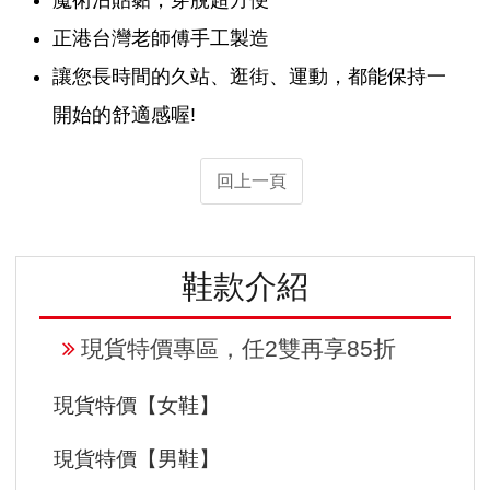
正港台灣老師傅手工製造
讓您長時間的久站、逛街、運動，都能保持一
開始的舒適感喔!
回上一頁
鞋款介紹
現貨特價專區，任2雙再享85折
現貨特價【女鞋】
現貨特價【男鞋】