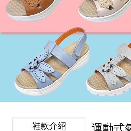
鞋款介紹
運動式氣