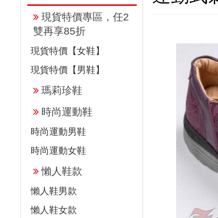
現貨特價專區，任2
雙再享85折
現貨特價【女鞋】
現貨特價【男鞋】
瑪莉珍鞋
時尚運動鞋
時尚運動男鞋
時尚運動女鞋
懶人鞋款
懶人鞋男款
懶人鞋女款