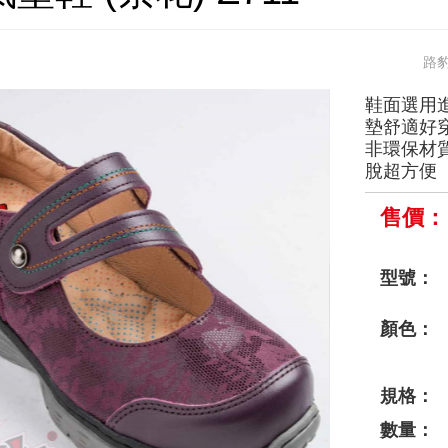
路
鞋面選用
墊舒適好穿
非環保材
脫超方便
售價：
型號：
顏色：
規格：
數量：