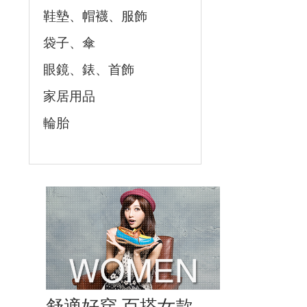
鞋墊、帽襪、服飾
袋子、傘
眼鏡、錶、首飾
家居用品
輪胎
舒適好穿 百搭女款