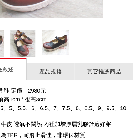
品敘述
產品規格
其它推薦商品
鞋 定價：2980元
1cm / 後高3cm
5、5、5.5、6、6.5、7、7.5、8、8.5、9、9.5、10
牛皮 透氣不悶熱 內裡加增厚層乳膠舒適好穿
為TPR，耐磨止滑佳，非環保材質