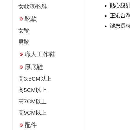
貼心設計
女款涼/拖鞋
正港台
靴款
讓您長
女靴
男靴
職人工作鞋
厚底鞋
高3.5CM以上
高5CM以上
高7CM以上
高9CM以上
配件