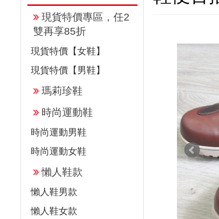
現貨特價專區，任2
雙再享85折
現貨特價【女鞋】
現貨特價【男鞋】
瑪莉珍鞋
時尚運動鞋
時尚運動男鞋
時尚運動女鞋
懶人鞋款
懶人鞋男款
懶人鞋女款