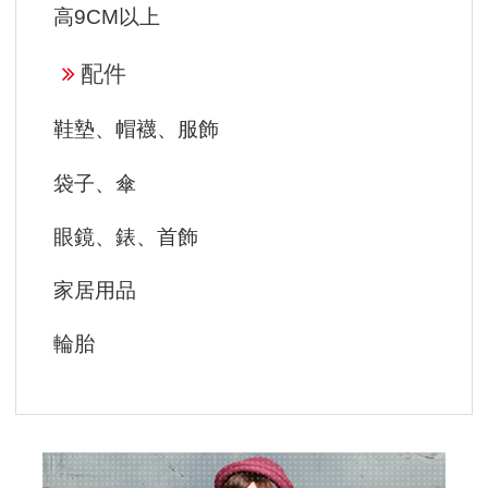
高9CM以上
配件
鞋墊、帽襪、服飾
袋子、傘
眼鏡、錶、首飾
家居用品
輪胎