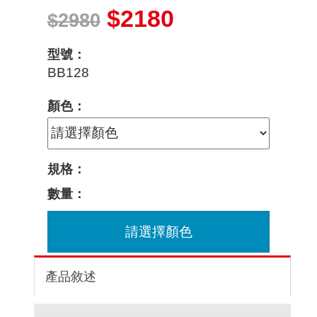
$2180
$2980
型號：
BB128
顏色：
規格：
數量：
請選擇顏色
產品敘述