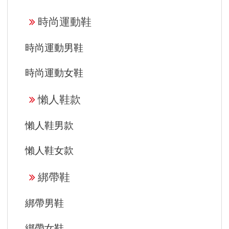
時尚運動鞋
時尚運動男鞋
時尚運動女鞋
懶人鞋款
懶人鞋男款
懶人鞋女款
綁帶鞋
綁帶男鞋
綁帶女鞋