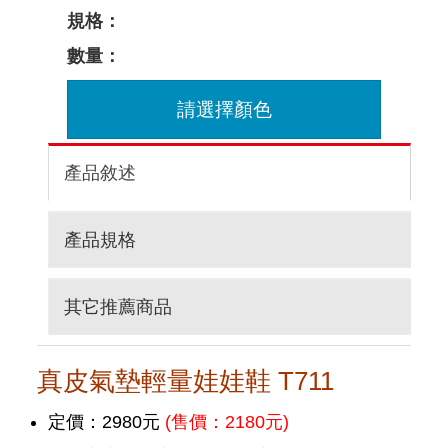
規格：
數量：
請選擇顏色
產品敘述
產品規格
其它推薦商品
真皮氣墊輕量娃娃鞋 T711
定價：2980元
(售價：2180元)