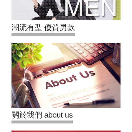
潮流有型 優質男款
關於我們 about us