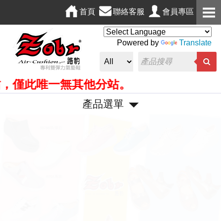
首頁
聯絡客服
會員專區
Powered by
Translate
僅此唯一無其他分站。
產品選單
P
N
r
e
e
x
v
t
i
o
u
s