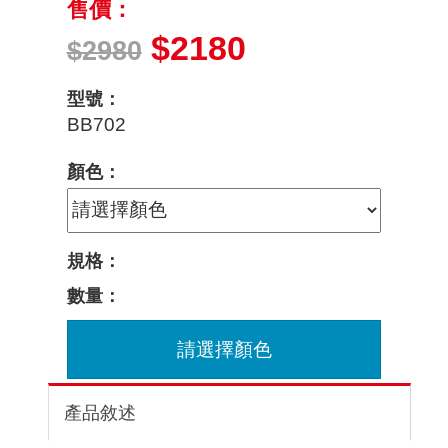
售價：
$2180
$2980
型號：
BB702
顏色：
規格：
數量：
請選擇顏色
產品敘述