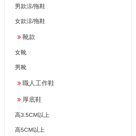
男款涼/拖鞋
女款涼/拖鞋
靴款
女靴
男靴
職人工作鞋
厚底鞋
高3.5CM以上
高5CM以上