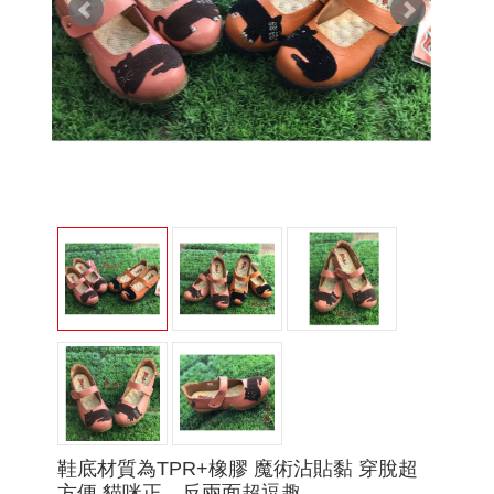
鞋底材質為TPR+橡膠 魔術沾貼黏 穿脫超
方便 貓咪正、反兩面超逗趣