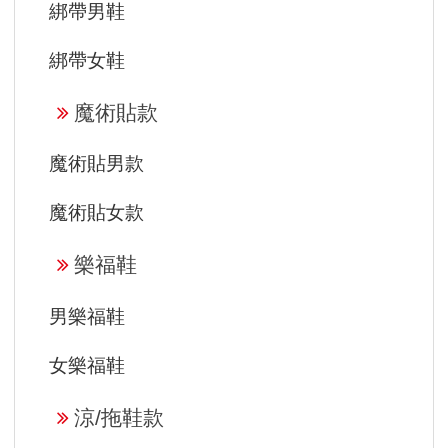
綁帶男鞋
綁帶女鞋
魔術貼款
魔術貼男款
魔術貼女款
樂福鞋
男樂福鞋
女樂福鞋
涼/拖鞋款