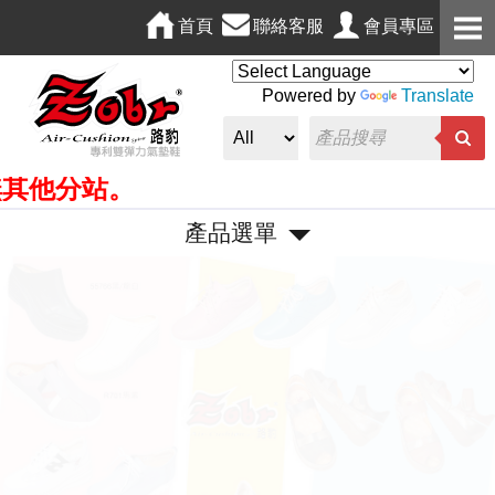
首頁
聯絡客服
會員專區
Powered by
Translate
他分站。
產品選單
P
N
r
e
e
x
v
t
i
o
u
s