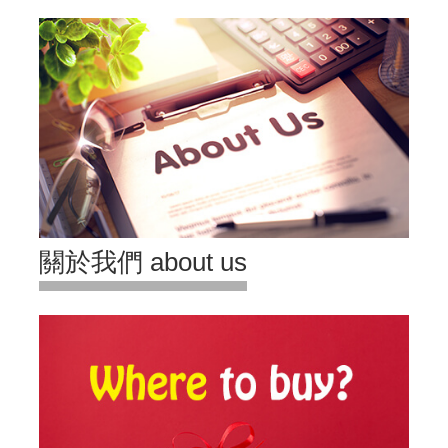
關於我們 about us