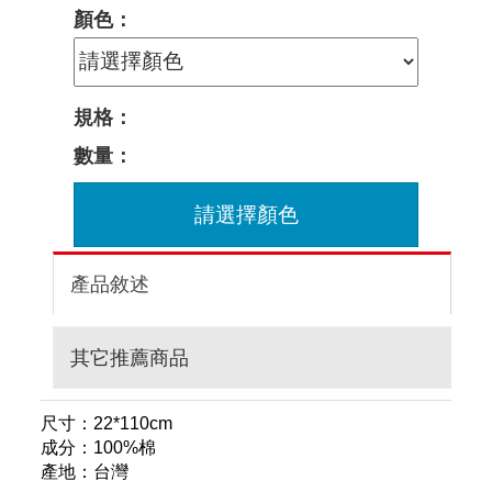
顏色：
規格：
數量：
請選擇顏色
產品敘述
其它推薦商品
尺寸：22*110cm
成分：100%棉
產地：台灣