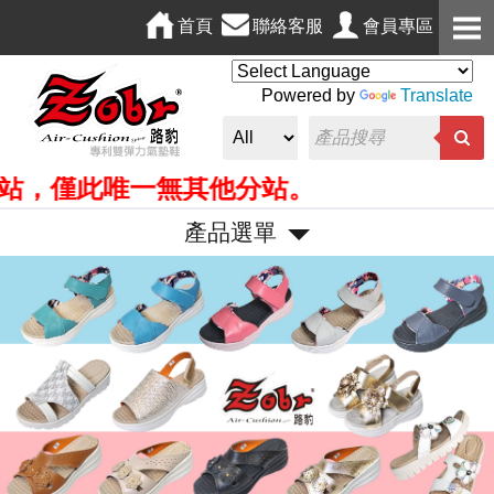
首頁
聯絡客服
會員專區
Powered by
Translate
，僅此唯一無其他分站。
產品選單
P
N
r
e
e
x
v
t
i
o
u
s