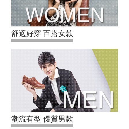
舒適好穿 百搭女款
潮流有型 優質男款