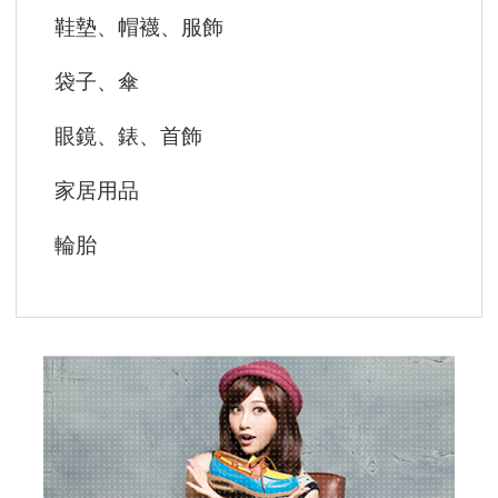
鞋墊、帽襪、服飾
袋子、傘
眼鏡、錶、首飾
家居用品
輪胎