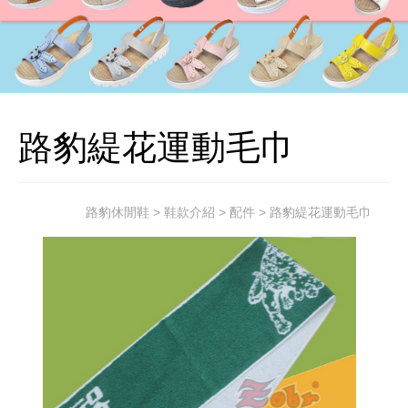
路豹緹花運動毛巾
路豹休閒鞋
>
鞋款介紹
>
配件
> 路豹緹花運動毛巾