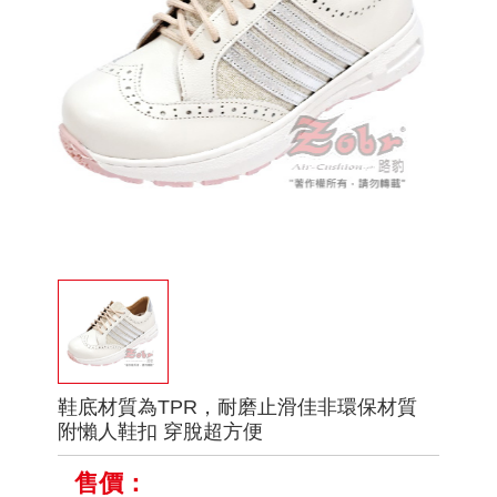
鞋底材質為TPR，耐磨止滑佳非環保材質
附懶人鞋扣 穿脫超方便
售價：