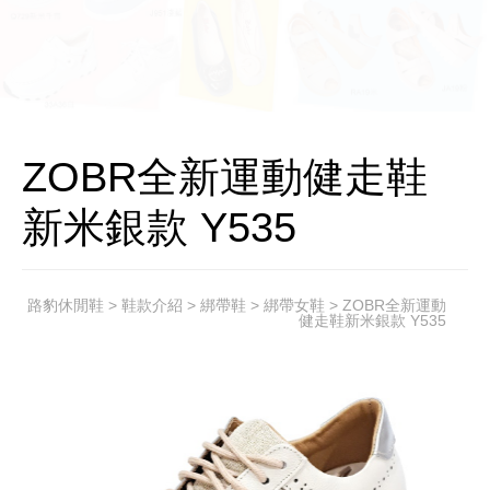
ZOBR全新運動健走鞋
新米銀款 Y535
路豹休閒鞋
>
鞋款介紹
>
綁帶鞋
>
綁帶女鞋
> ZOBR全新運動
健走鞋新米銀款 Y535