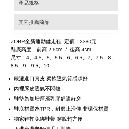
產品規格
其它推薦商品
ZOBR全新運動健走鞋 定價：3380元
鞋底高度：前高 2.5cm / 後高 4cm
尺寸：4、4.5、5、5.5、6、6.5、7、7.5、8、
8.5、9、9.5、10
嚴選進口真皮 柔軟透氣質感超好
內裡豚皮透氣不悶熱
鞋墊為加增厚層乳膠舒適好穿
鞋底材質為TPR，耐磨止滑佳 非環保材質
獨家鞋扣免綁鞋帶 穿脫超方便
正港台灣老師傅手工製造