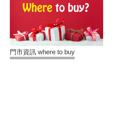
門市資訊 where to buy