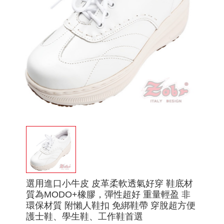
選用進口小牛皮 皮革柔軟透氣好穿 鞋底材
質為MODO+橡膠，彈性超好 重量輕盈 非
環保材質 附懶人鞋扣 免綁鞋帶 穿脫超方便
護士鞋、學生鞋、工作鞋首選