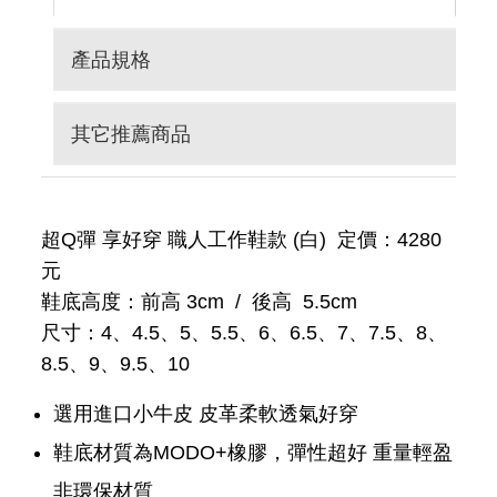
產品規格
其它推薦商品
超Q彈 享好穿 職人工作鞋款 (白) 定價：4280
元
鞋底高度：前高 3cm / 後高 5.5cm
尺寸：4、4.5、5、5.5、6、6.5、7、7.5、8、
8.5、9、9.5、10
選用進口小牛皮 皮革柔軟透氣好穿
鞋底材質為MODO+橡膠，彈性超好 重量輕盈
非環保材質