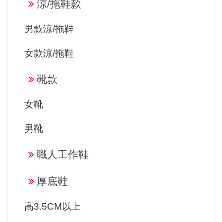
涼/拖鞋款
男款涼/拖鞋
女款涼/拖鞋
靴款
女靴
男靴
職人工作鞋
厚底鞋
高3.5CM以上