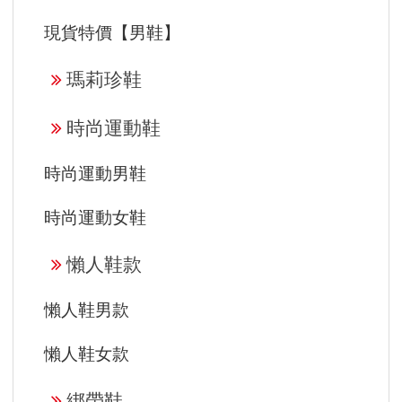
現貨特價【男鞋】
瑪莉珍鞋
時尚運動鞋
時尚運動男鞋
時尚運動女鞋
懶人鞋款
懶人鞋男款
懶人鞋女款
綁帶鞋