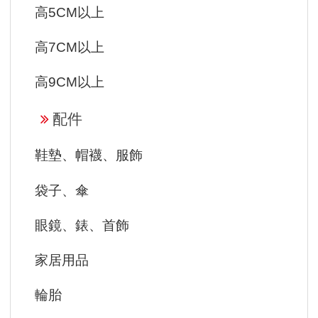
高5CM以上
高7CM以上
高9CM以上
配件
鞋墊、帽襪、服飾
袋子、傘
眼鏡、錶、首飾
家居用品
輪胎