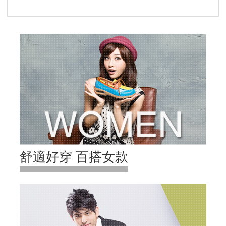
舒適好穿 百搭女款