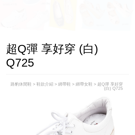
超Q彈 享好穿 (白)
Q725
路豹休閒鞋
>
鞋款介紹
>
綁帶鞋
>
綁帶女鞋
> 超Q彈 享好穿
(白) Q725