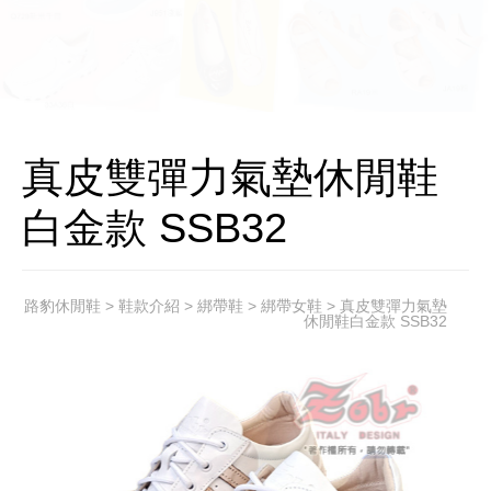
真皮雙彈力氣墊休閒鞋
白金款 SSB32
路豹休閒鞋
>
鞋款介紹
>
綁帶鞋
>
綁帶女鞋
> 真皮雙彈力氣墊
休閒鞋白金款 SSB32