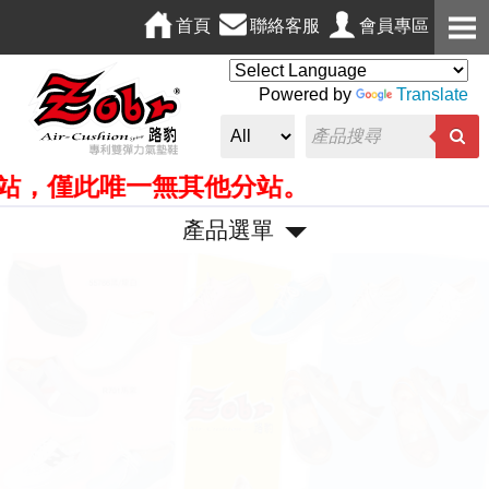
首頁
聯絡客服
會員專區
Powered by
Translate
，僅此唯一無其他分站。
產品選單
P
N
r
e
e
x
v
t
i
o
u
s