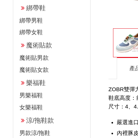
綁帶鞋
綁帶男鞋
綁帶女鞋
魔術貼款
魔術貼男款
產
魔術貼女款
樂福鞋
ZOBR雙彈
男樂福鞋
鞋底高度：前高
尺寸：4、4.
女樂福鞋
涼/拖鞋款
嚴選進
男款涼/拖鞋
內裡豚