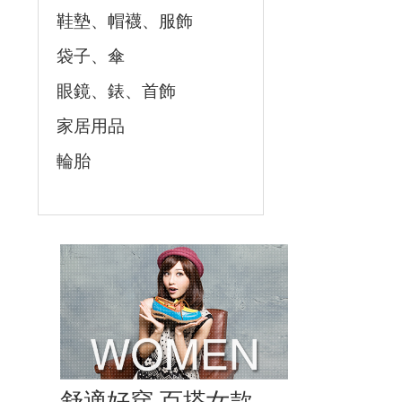
鞋墊、帽襪、服飾
袋子、傘
眼鏡、錶、首飾
家居用品
輪胎
舒適好穿 百搭女款