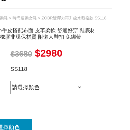
動鞋
>
時尚運動女鞋
> ZOBR雙彈力再升級水藍格款 SS118
牛皮搭配布面 皮革柔軟 舒適好穿 鞋底材
+橡膠非環保材質 附懶人鞋扣 免綁帶
$2980
$3680
SS118
選擇顏色