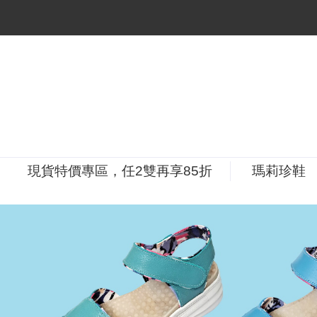
現貨特價專區，任2雙再享85折
瑪莉珍鞋
P
r
e
v
i
o
u