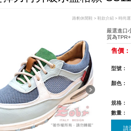
路豹休閒鞋
>
鞋款介紹
>
時尚運
嚴選進口小
質為TPR
售價：
型號：
顏色：
規格：
數量：
請