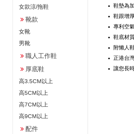
鞋墊為
女款涼/拖鞋
鞋跟增厚
靴款
專利空
女靴
鞋底材質
男靴
附懶人鞋
職人工作鞋
正港台
讓您長
厚底鞋
高3.5CM以上
高5CM以上
高7CM以上
高9CM以上
配件