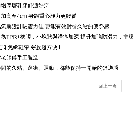
加增厚層乳膠舒適好穿
加高至4cm 身體重心施力更輕鬆
氣氣囊設計吸震力佳 更能有效對抗久站的疲勞感
為TPR+橡膠，小塊狀與溝痕加深 提升加強防滑力，非
扣 免綁鞋帶 穿脫超方便!!
灣老師傅手工製造
時間的久站、逛街、運動，都能保持一開始的舒適感！
回上一頁