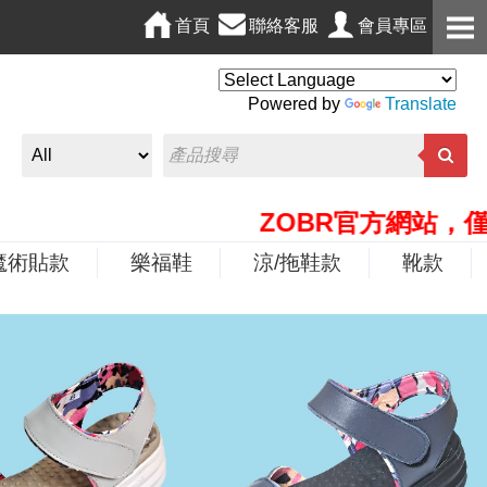
首頁
聯絡客服
會員專區
Powered by
Translate
ZOBR官方網站，僅此唯一
魔術貼款
樂福鞋
涼/拖鞋款
靴款
N
e
x
t