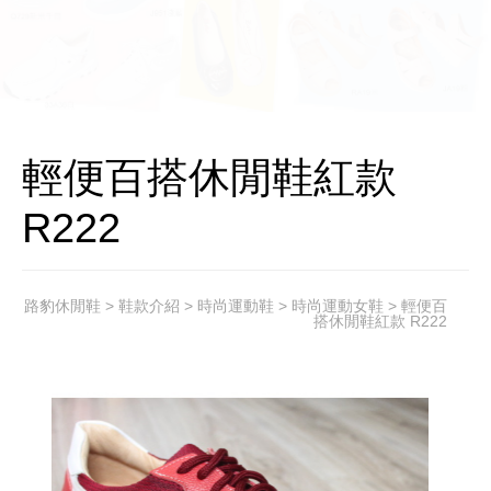
輕便百搭休閒鞋紅款
R222
路豹休閒鞋
>
鞋款介紹
>
時尚運動鞋
>
時尚運動女鞋
> 輕便百
搭休閒鞋紅款 R222