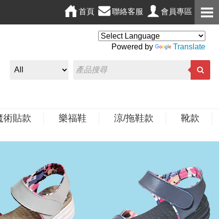
首頁
聯絡客服
會員專區
Powered by
Translate
魔術貼款
樂福鞋
涼/拖鞋款
靴款
N
e
x
t