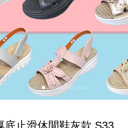
底止滑休閒鞋灰款 S33