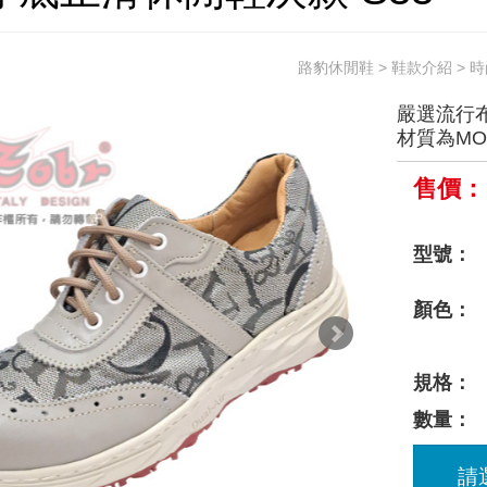
路豹休閒鞋
>
鞋款介紹
>
時
嚴選流行
材質為MO
售價：
型號：
顏色：
規格：
數量：
請