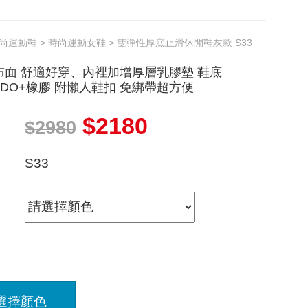
尚運動鞋
>
時尚運動女鞋
> 雙彈性厚底止滑休閒鞋灰款 S33
布面 舒適好穿、內裡加增厚層乳膠墊 鞋底
DO+橡膠 附懶人鞋扣 免綁帶超方便
$2180
$2980
S33
選擇顏色