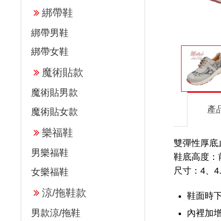
綁帶鞋
綁帶男鞋
綁帶女鞋
魔術貼款
魔術貼男款
產
魔術貼女款
樂福鞋
雙彈性厚底止
男樂福鞋
鞋底高度：前高
尺寸：4、4.
女樂福鞋
涼/拖鞋款
鞋面時
男款涼/拖鞋
內裡加