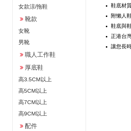
鞋底材質
女款涼/拖鞋
附懶人鞋
靴款
鞋底與
女靴
正港台
男靴
讓您長
職人工作鞋
厚底鞋
高3.5CM以上
高5CM以上
高7CM以上
高9CM以上
配件