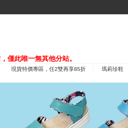
唯一無其他分站。
現貨特價專區，任2雙再享85折
瑪莉珍鞋
P
r
e
v
i
o
u