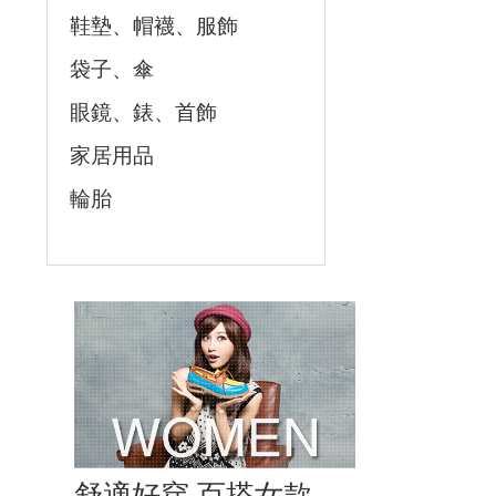
鞋墊、帽襪、服飾
袋子、傘
眼鏡、錶、首飾
家居用品
輪胎
舒適好穿 百搭女款