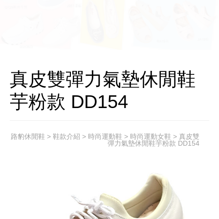
真皮雙彈力氣墊休閒鞋
芋粉款 DD154
路豹休閒鞋
>
鞋款介紹
>
時尚運動鞋
>
時尚運動女鞋
> 真皮雙
彈力氣墊休閒鞋芋粉款 DD154