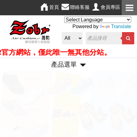
首頁
聯絡客服
會員專區
Powered by
Translate
官方網站，僅此唯一無其他分站。
產品選單
P
N
r
e
e
x
v
t
i
o
u
s