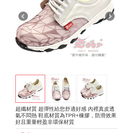
超纖材質 超彈性給您舒適好感 內裡真皮透
氣不悶熱 鞋底材質為TPR+橡膠，防滑效果
好且重量輕盈非環保材質