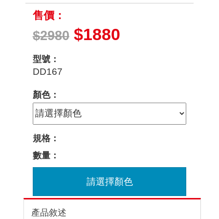
售價：
$1880
$2980
型號：
DD167
顏色：
規格：
數量：
請選擇顏色
產品敘述