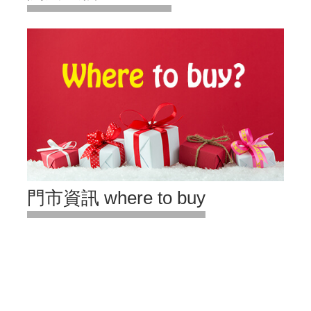
門市資訊 where to buy