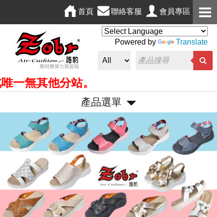
首頁
聯絡客服
會員專區
Powered by
Translate
一無其他分站。
產品選單
P
N
r
e
e
x
v
t
i
o
u
s