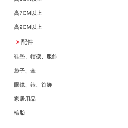
高7CM以上
高9CM以上
配件
鞋墊、帽襪、服飾
袋子、傘
眼鏡、錶、首飾
家居用品
輪胎