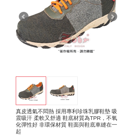
真皮透氣不悶熱 採用專利珍珠乳膠鞋墊 吸
震吸汗 柔軟又舒適 鞋底材質為TPR，不氧
化彈性好 非環保材質 鞋面與鞋底車縫在一
起