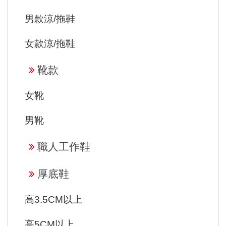
男款涼/拖鞋
女款涼/拖鞋
靴款
女靴
男靴
職人工作鞋
厚底鞋
高3.5CM以上
高5CM以上