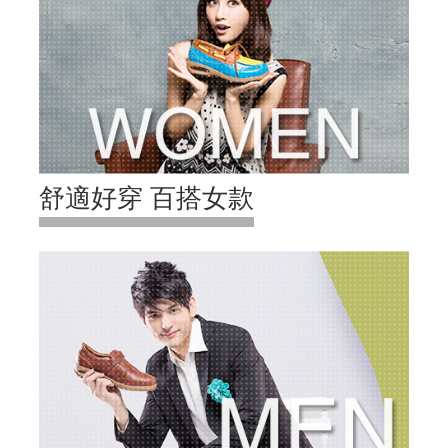
舒適好穿 百搭女款