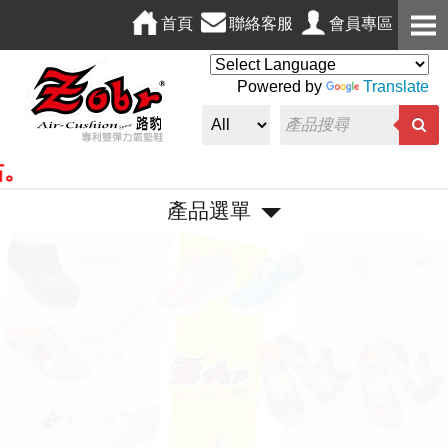
首頁
聯絡客服
會員專區
Powered by
Translate
產品選單
P
N
r
e
e
x
v
t
i
o
u
s