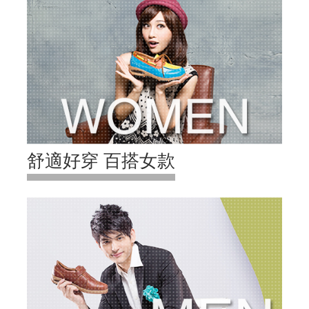
舒適好穿 百搭女款