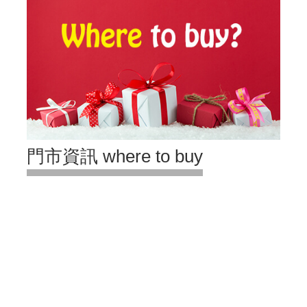
門市資訊 where to buy