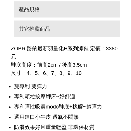
產品規格
其它推薦商品
ZOBR 路豹最新羽量化H系列涼鞋 定價：3380
元
鞋底高度：前高2cm / 後高3.5cm
尺寸：4、5、6、7、8、9、10
雙專利 雙彈力
專利顆粒按摩腳床~好舒適
專利彈性吸震modo鞋底+橡膠~超彈力
選用進口小牛皮 透氣不悶熱
防滑效果好且重量輕盈 非環保材質