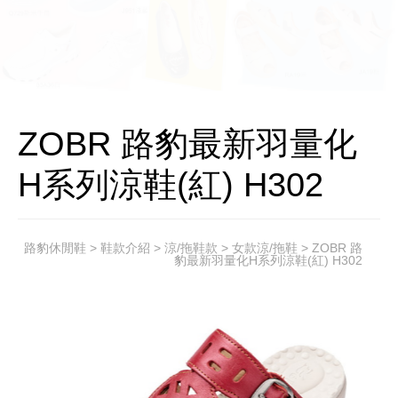
ZOBR 路豹最新羽量化
H系列涼鞋(紅) H302
路豹休閒鞋
>
鞋款介紹
>
涼/拖鞋款
>
女款涼/拖鞋
> ZOBR 路
豹最新羽量化H系列涼鞋(紅) H302