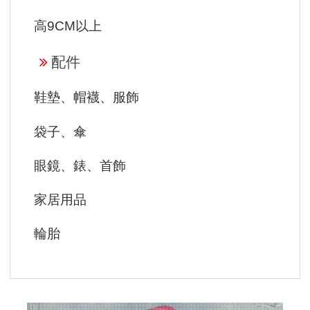
高9CM以上
配件
鞋墊、帽襪、服飾
袋子、傘
眼鏡、錶、首飾
家居用品
輪胎