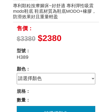
專利顆粒按摩腳床~好舒適 專利彈性吸震
modo鞋底 鞋底材質為鞋底MODO+橡膠，
防滑效果好且重量輕盈
售價：
$2380
$3380
型號：
H389
顏色：
規格：
數量：