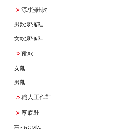
涼/拖鞋款
男款涼/拖鞋
女款涼/拖鞋
靴款
女靴
男靴
職人工作鞋
厚底鞋
高3.5CM以上