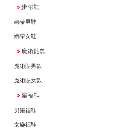
綁帶鞋
綁帶男鞋
綁帶女鞋
魔術貼款
魔術貼男款
魔術貼女款
樂福鞋
男樂福鞋
女樂福鞋