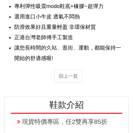
專利彈性吸震modo鞋底+橡膠~超彈力
選用進口小牛皮 透氣不悶熱
防滑效果好且重量輕盈 非環保材質
正港台灣老師傅手工製造
讓您長時間的久站、逛街、運動，都能保持一
開始的舒適感喔!
回上一頁
鞋款介紹
現貨特價專區，任2雙再享85折