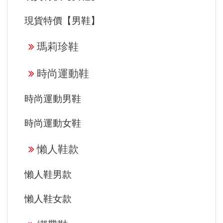
現貨特價【男鞋】
瑪莉珍鞋
時尚運動鞋
時尚運動男鞋
時尚運動女鞋
懶人鞋款
懶人鞋男款
懶人鞋女款