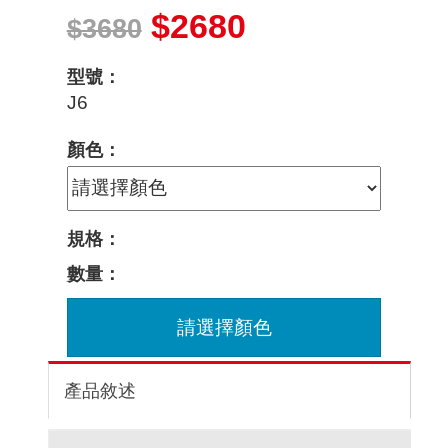
$2680
$3680
型號：
J6
顏色：
規格：
數量：
請選擇顏色
產品敘述