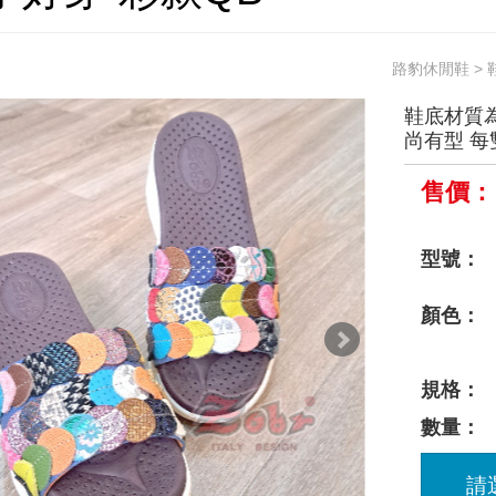
路豹休閒鞋
>
鞋底材質為
尚有型 
售價：
型號：
顏色：
規格：
數量：
請