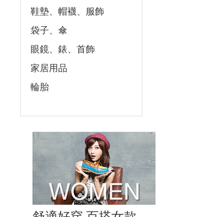
鞋墊、帽襪、服飾
袋子、傘
眼鏡、錶、首飾
家居用品
輪胎
舒適好穿 百搭女款