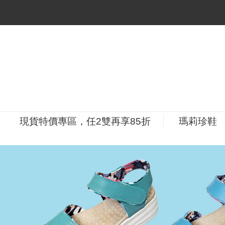
現貨特價專區，任2雙再享85折
瑪莉珍鞋
P
r
e
v
i
o
u