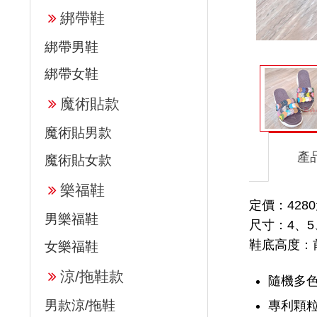
綁帶鞋
綁帶男鞋
綁帶女鞋
魔術貼款
魔術貼男款
產
魔術貼女款
樂福鞋
定價：428
男樂福鞋
尺寸：4、5
鞋底高度：前高
女樂福鞋
涼/拖鞋款
隨機多色
男款涼/拖鞋
專利顆