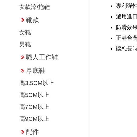
專利彈性
女款涼/拖鞋
選用進口
靴款
防滑效果
女靴
正港台
男靴
讓您長
職人工作鞋
厚底鞋
高3.5CM以上
高5CM以上
高7CM以上
高9CM以上
配件