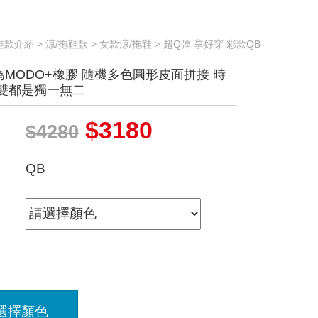
鞋款介紹
>
涼/拖鞋款
>
女款涼/拖鞋
> 超Q彈 享好穿 彩款QB
MODO+橡膠 隨機多色圓形皮面拼接 時
每雙都是獨一無二
$3180
$4280
QB
選擇顏色