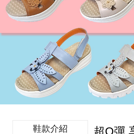
鞋款介紹
超Q彈 