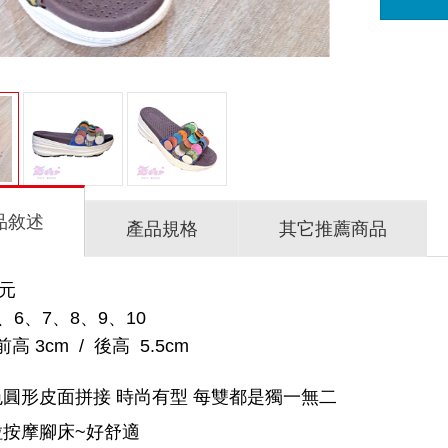
品敘述
產品規格
其它推薦商品
0元
、6、7、8、9、10
 3cm / 後高 5.5cm
圓形皮面拼接 時尚有型 每雙都是獨一無二
粒按摩腳床~好舒適