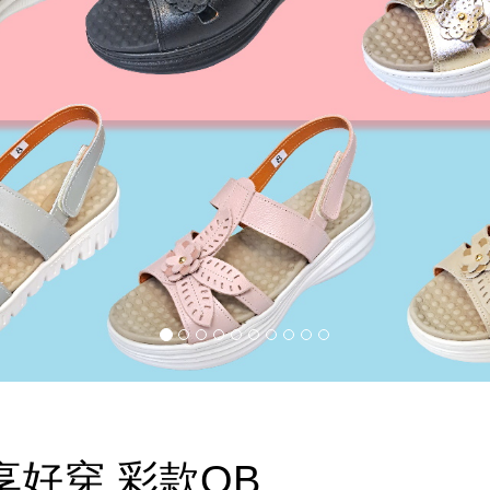
享好穿 彩款QB