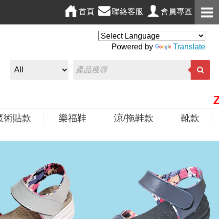
首頁
聯絡客服
會員專區
Powered by
Translate
ZOBR
魔術貼款
樂福鞋
涼/拖鞋款
靴款
N
e
x
t