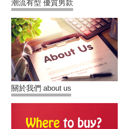
潮流有型 優質男款
關於我們 about us