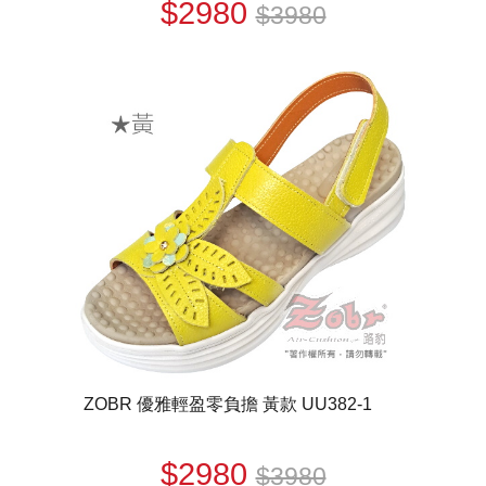
$2980
$3980
ZOBR 優雅輕盈零負擔 黃款 UU382-1
$2980
$3980