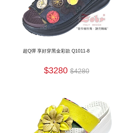
超Q彈 享好穿黑金彩款 Q1011-8
$3280
$4280