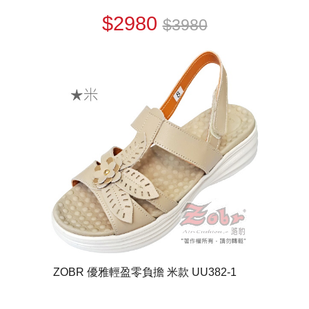
$2980
$3980
ZOBR 優雅輕盈零負擔 米款 UU382-1