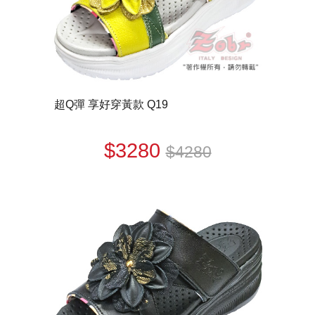
超Q彈 享好穿黃款 Q19
$3280
$4280