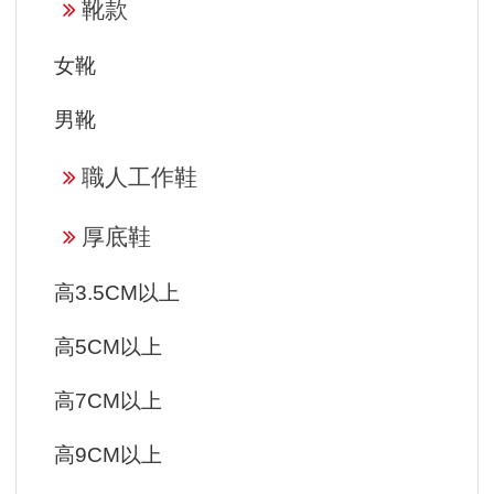
靴款
女靴
男靴
職人工作鞋
厚底鞋
高3.5CM以上
高5CM以上
高7CM以上
高9CM以上