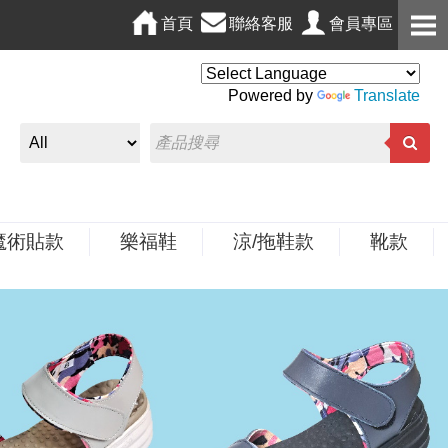
首頁
聯絡客服
會員專區
Powered by
Translate
魔術貼款
樂福鞋
涼/拖鞋款
靴款
N
e
x
t