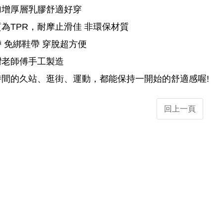
加增厚層乳膠舒適好穿
為TPR，耐摩止滑佳 非環保材質
 免綁鞋帶 穿脫超方便
灣老師傅手工製造
時間的久站、逛街、運動，都能保持一開始的舒適感喔!
回上一頁