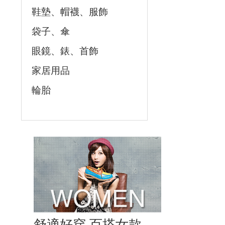
鞋墊、帽襪、服飾
袋子、傘
眼鏡、錶、首飾
家居用品
輪胎
舒適好穿 百搭女款