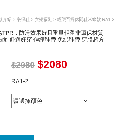
款介紹
>
樂福鞋
>
女樂福鞋
> 輕便百搭休閒鞋米綠款 RA1-2
為TPR，防滑效果好且重量輕盈非環保材質
面 舒適好穿 伸縮鞋帶 免綁鞋帶 穿脫超方
$2080
$2980
RA1-2