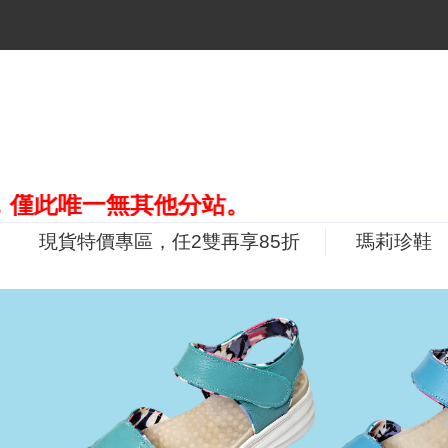
一無其他分站。
現貨特價專區，任2雙再享85折
瑪莉珍鞋
P
r
e
v
i
o
u