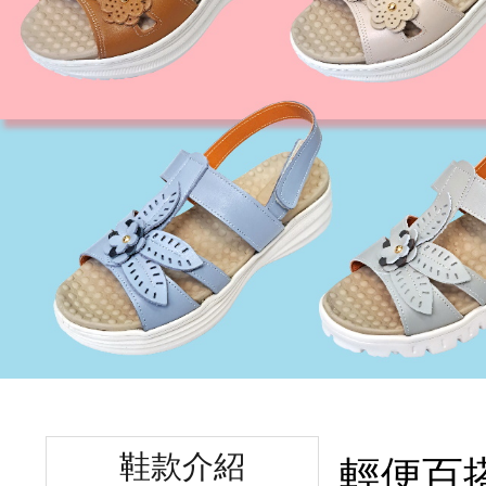
鞋款介紹
輕便百搭