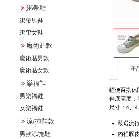
綁帶鞋
綁帶男鞋
綁帶女鞋
魔術貼款
魔術貼男款
產
魔術貼女款
樂福鞋
輕便百搭休閒
男樂福鞋
鞋底高度：前高
尺寸：4、4.
女樂福鞋
涼/拖鞋款
嚴選流行
男款涼/拖鞋
內裡豚