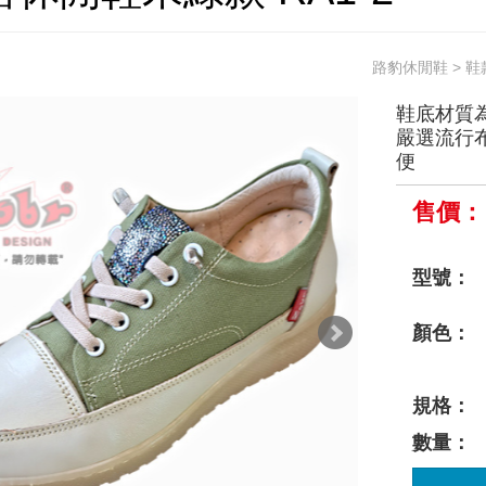
路豹休閒鞋
>
鞋
鞋底材質
嚴選流行布
便
售價：
型號：
顏色：
規格：
數量：