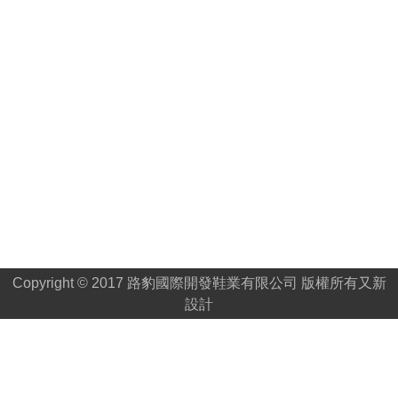
Copyright © 2017 路豹國際開發鞋業有限公司 版權所有
又新
設計