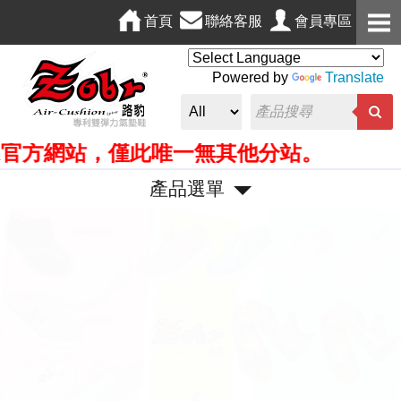
首頁
聯絡客服
會員專區
Powered by
Translate
方網站，僅此唯一無其他分站。
產品選單
P
N
r
e
e
x
v
t
i
o
u
s