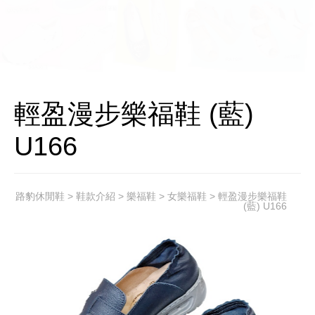
輕盈漫步樂福鞋 (藍)
U166
路豹休閒鞋
>
鞋款介紹
>
樂福鞋
>
女樂福鞋
> 輕盈漫步樂福鞋
(藍) U166