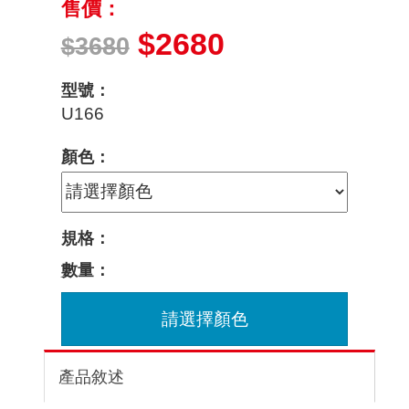
售價：
$2680
$3680
型號：
U166
顏色：
規格：
數量：
請選擇顏色
產品敘述