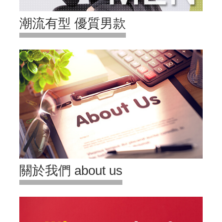
潮流有型 優質男款
關於我們 about us