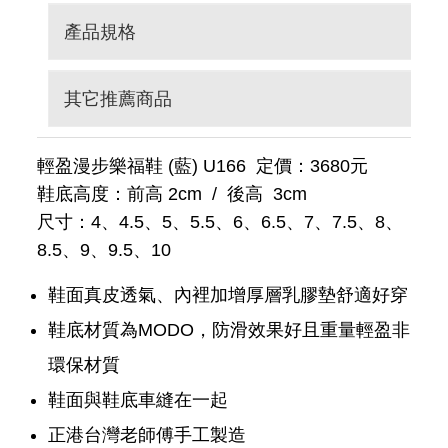
產品規格
其它推薦商品
輕盈漫步樂福鞋 (藍) U166 定價：3680元
鞋底高度：前高 2cm / 後高 3cm
尺寸：4、4.5、5、5.5、6、6.5、7、7.5、8、
8.5、9、9.5、10
鞋面真皮透氣、內裡加增厚層乳膠墊舒適好穿
鞋底材質為MODO，防滑效果好且重量輕盈非
環保材質
鞋面與鞋底車縫在一起
正港台灣老師傅手工製造