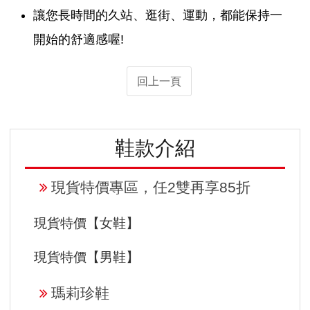
讓您長時間的久站、逛街、運動，都能保持一
開始的舒適感喔!
回上一頁
鞋款介紹
現貨特價專區，任2雙再享85折
現貨特價【女鞋】
現貨特價【男鞋】
瑪莉珍鞋