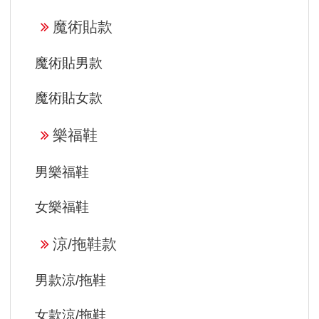
魔術貼款
魔術貼男款
魔術貼女款
樂福鞋
男樂福鞋
女樂福鞋
涼/拖鞋款
男款涼/拖鞋
女款涼/拖鞋