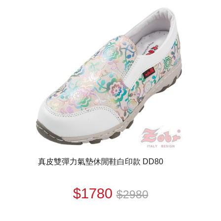
真皮雙彈力氣墊休閒鞋白印款 DD80
$1780
$2980