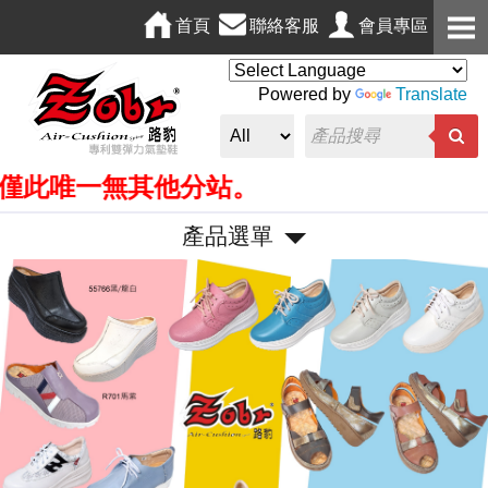
首頁
聯絡客服
會員專區
Powered by
Translate
無其他分站。
產品選單
P
N
r
e
e
x
v
t
i
o
u
s