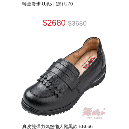
輕盈漫步 U系列 (黑) U70
$2680
$3680
真皮雙彈力氣墊懶人鞋黑款 BB666