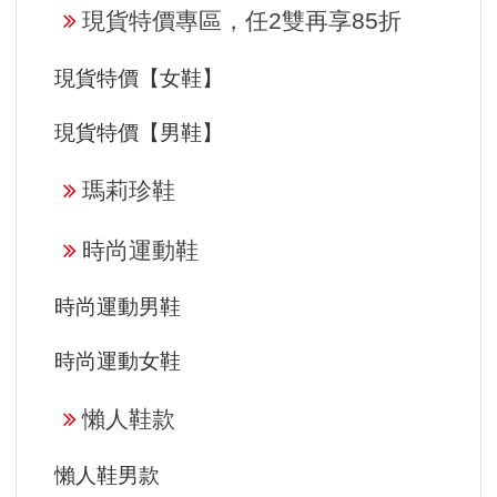
現貨特價專區，任2雙再享85折
現貨特價【女鞋】
現貨特價【男鞋】
瑪莉珍鞋
時尚運動鞋
時尚運動男鞋
時尚運動女鞋
懶人鞋款
懶人鞋男款