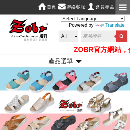
首頁
聯絡客服
會員專區
Powered by
Translate
ZOBR官方網站，僅
產品選單
P
N
r
e
e
x
v
t
i
o
u
s