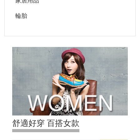
家居用品
輪胎
舒適好穿 百搭女款