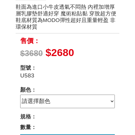
鞋面為進口小牛皮透氣不悶熱 內裡加增厚
層乳膠墊舒適好穿 魔術粘貼黏 穿脫超方便
鞋底材質為MODO彈性超好且重量輕盈 非
環保材質
售價：
$2680
$3680
型號：
U583
顏色：
規格：
數量：